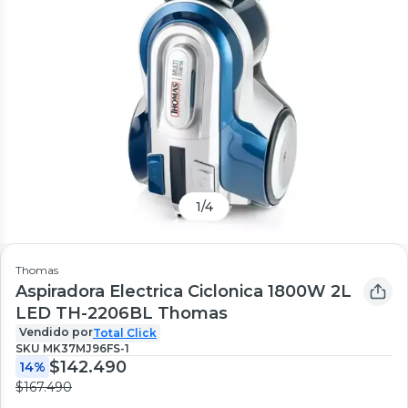
1
/
4
Thomas
Aspiradora Electrica Ciclonica 1800W 2L
LED TH-2206BL Thomas
Vendido por
Total Click
SKU
MK37MJ96FS-1
$142.490
14%
$167.490