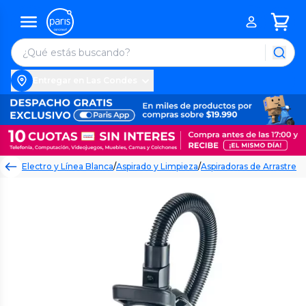
Entregar en Las Condes
Electro y Línea Blanca
/
Aspirado y Limpieza
/
Aspiradoras de Arrastre