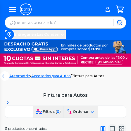
Entregar en Las Condes
Automotriz
/
Accesorios para Autos
/
Pintura para Autos
Pintura para Autos
Filtros (
0
)
Ordenar
3
productos encontrados