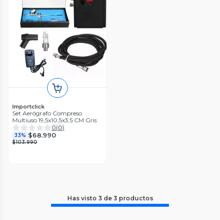
Importclick
Set Aerógrafo Compreso
Multiuso 19,5x10,5x3,5 CM Gris
0
(
0
)
$68.990
33%
$103.990
Has visto
3
de
3
productos