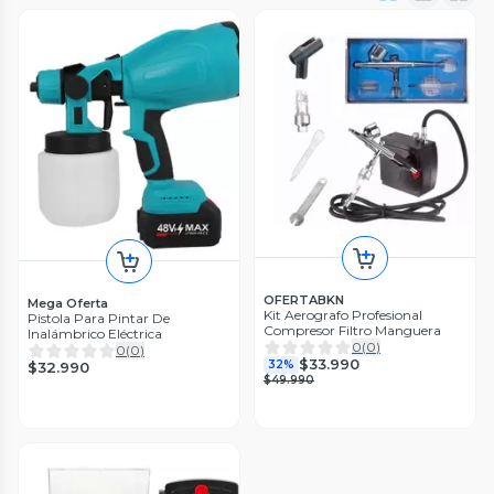
OFERTABKN
Mega Oferta
Kit Aerografo Profesional
Pistola Para Pintar De
Compresor Filtro Manguera
Inalámbrico Eléctrica
0
(
0
)
0
(
0
)
$33.990
32%
$32.990
$49.990