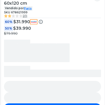
60x120 cm
Vendido por
Paris
SKU
678621999
2
(
1
)
$31.990
60%
$39.990
50%
$79.990