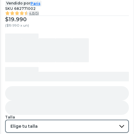
Vendido por
Paris
SKU
682771002
4.8
(
5
)
$19.990
(
$19.990 x un
)
Talla