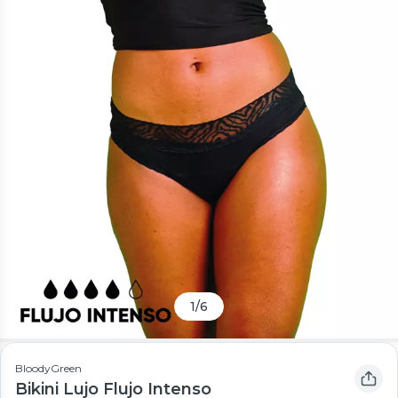
1
/
6
BloodyGreen
Bikini Lujo Flujo Intenso