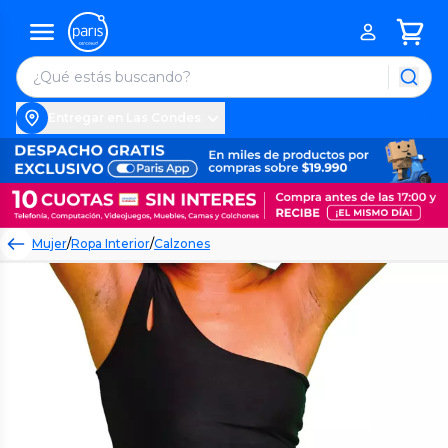
Entregar en Las Condes
Mujer
/
Ropa Interior
/
Calzones