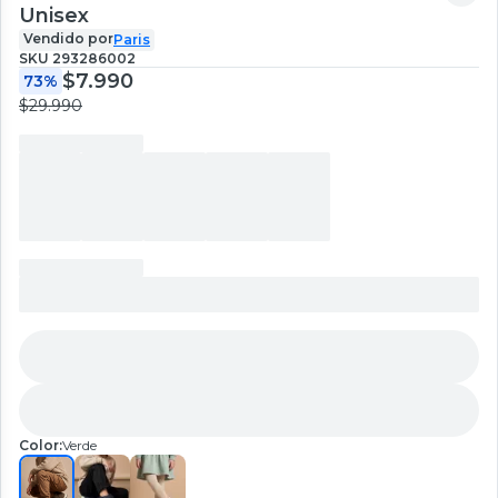
Unisex
Vendido por
Paris
SKU
293286002
$7.990
73%
$29.990
Color:
Verde