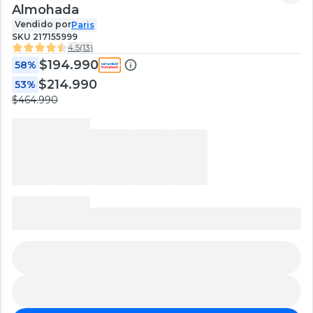
Almohada
Vendido por
Paris
SKU
217155999
4.5
(
13
)
$194.990
58%
$214.990
53%
$464.990