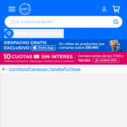
Entregar en Las Condes
Dormitorio
/
Camas por Tamaño
/
1,5 Plazas