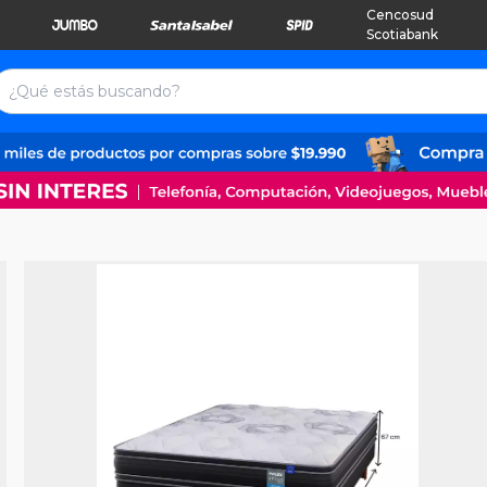
Cencosud
Scotiabank