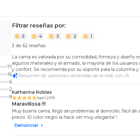
Filtrar reseñas por:
5
4
3
2
1
3 de 62 reseñas
La cama es valorada por su comodidad, firmeza y diseño e
algunos materiales y el armado, la mayoría de los usuarios 
71
y confort. Se recomienda por su soporte para la columna y s
16
Resumen de opiniones obtenidas de la web con IA
6
2
Katherina Robles
9
April 2019
Maravillosa !!!
Muy buena cama, llegó sin problemas al domicilio, fácil
precio. El color negro la hace ver muy elegante !
Denunciar