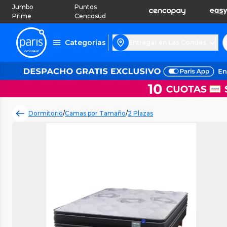
Jumbo
Puntos
Prime
Cencosud
Categorías
Entregar en Las Condes
Dormitorio
/
Camas por Tamaño
/
2 Plazas