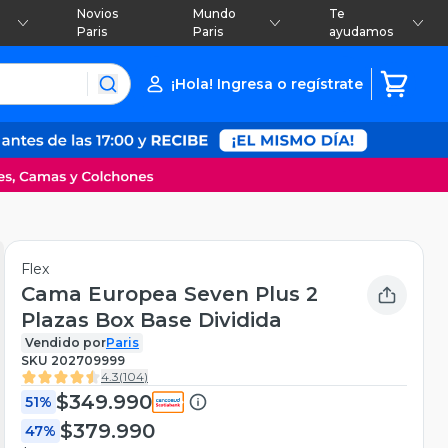
Novios
Mundo
Te
Paris
Paris
ayudamos
¡Hola! Ingresa o regístrate
Flex
Cama Europea Seven Plus 2
Plazas Box Base Dividida
Vendido por
Paris
SKU
202709999
4.3
(
104
)
$349.990
51%
$379.990
47%