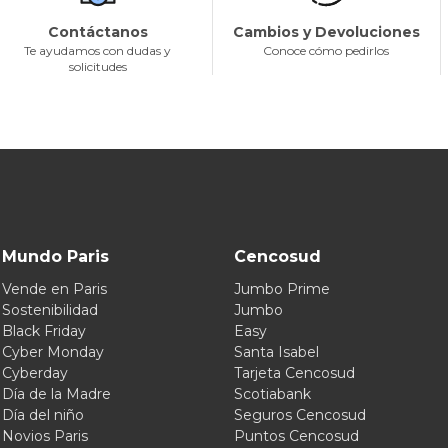
Contáctanos
Cambios y Devoluciones
Te ayudamos con dudas y
Conoce cómo pedirlos
solicitudes
Mundo Paris
Cencosud
Vende en Paris
Jumbo Prime
Sostenibilidad
Jumbo
Black Friday
Easy
Cyber Monday
Santa Isabel
Cyberday
Tarjeta Cencosud
Día de la Madre
Scotiabank
Día del niño
Seguros Cencosud
Novios Paris
Puntos Cencosud