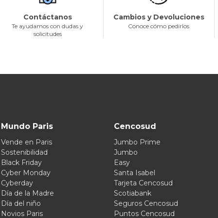
Contáctanos
Cambios y Devoluciones
Te ayudamos con dudas y
Conoce cómo pedirlos
solicitudes
Mundo Paris
Cencosud
Vende en Paris
Jumbo Prime
Sostenibilidad
Jumbo
Black Friday
Easy
Cyber Monday
Santa Isabel
Cyberday
Tarjeta Cencosud
Día de la Madre
Scotiabank
Día del niño
Seguros Cencosud
Novios Paris
Puntos Cencosud