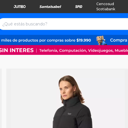
Cencosud
Scotiabank