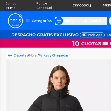
Jumbo
Puntos
Prime
Cencosud
Categorías
Entregar en Las Condes
Deportes
/
Mujer
/
Parkas y Chaquetas