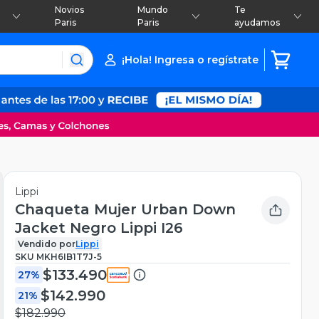
Novios
Mundo
Te
Paris
Paris
ayudamos
¡Hola! Ingresa o regístrate
Lippi
Chaqueta Mujer Urban Down
Jacket Negro Lippi I26
Vendido por
Lippi
SKU
MKH6IB1T7J-5
$133.490
27%
$142.990
21%
$182.990