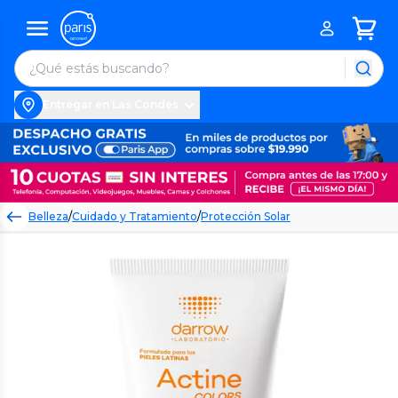
Entregar en Las Condes
Belleza
/
Cuidado y Tratamiento
/
Protección Solar