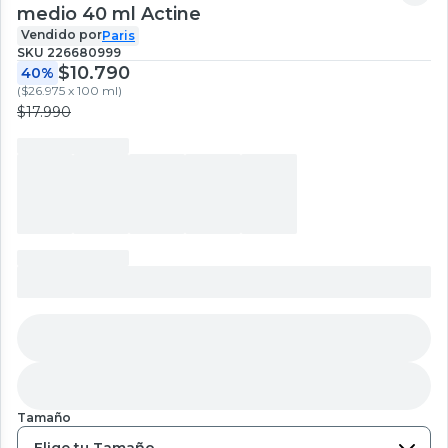
medio 40 ml Actine
Vendido por
Paris
SKU
226680999
$10.790
40%
(
$26.975 x 100 ml
)
$17.990
Tamaño