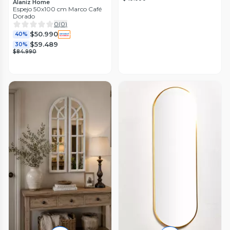
Alaniz Home
Espejo 50x100 cm Marco Café
Dorado
0
(
0
)
$50.990
40%
$59.489
30%
$84.990