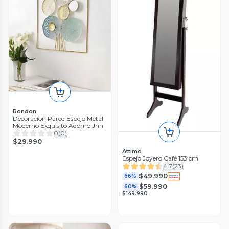
Rondon
Decoración Pared Espejo Metal
Moderno Exquisito Adorno Jhn
0
(
0
)
$29.990
Attimo
Espejo Joyero Café 153 cm
4.7
(
23
)
$49.990
66%
$59.990
60%
$149.990