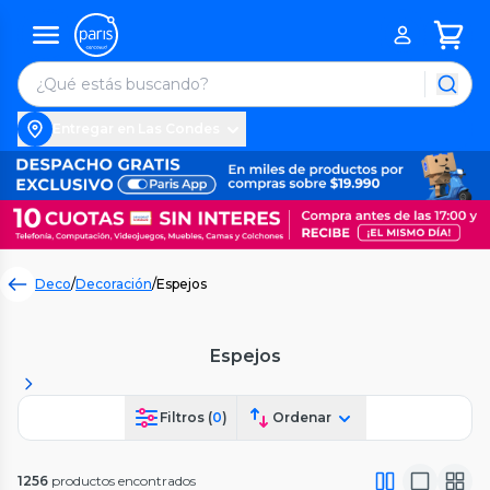
Entregar en Las Condes
Deco
/
Decoración
/
Espejos
Espejos
Filtros (
0
)
Ordenar
1256
productos encontrados