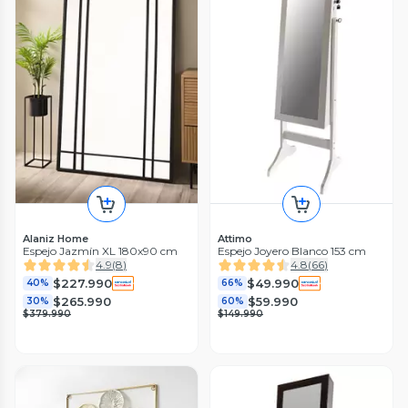
Alaniz Home
Attimo
Espejo Jazmín XL 180x90 cm
Espejo Joyero Blanco 153 cm
4.9
(
8
)
4.8
(
66
)
$227.990
$49.990
40%
66%
$265.990
$59.990
30%
60%
$379.990
$149.990