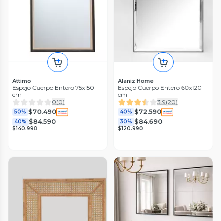
Attimo
Alaniz Home
Espejo Cuerpo Entero 75x150
Espejo Cuerpo Entero 60x120
cm
cm
0
(
0
)
3.9
(
20
)
$70.490
$72.590
50%
40%
$84.590
$84.690
40%
30%
$140.990
$120.990