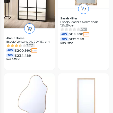
Sarah Miller
Espejo Madera Normandia
121x55 cm
0
(
0
)
$119.990
40%
Alaniz Home
$139.990
30%
Espejo Ventana XL 70x150 cm
$199.990
3.7
(
3
)
$200.990
40%
$234.489
30%
$334.990