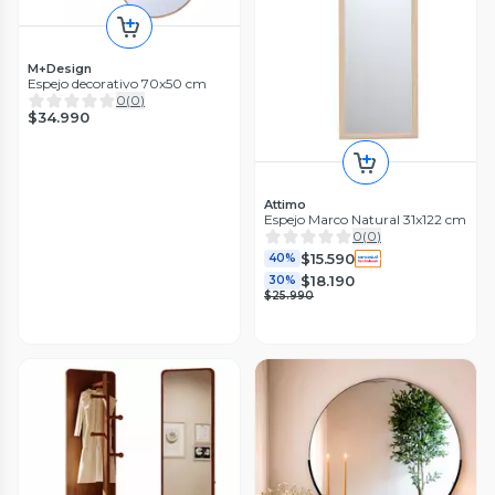
M+Design
Espejo decorativo 70x50 cm
0
(
0
)
$34.990
Attimo
Espejo Marco Natural 31x122 cm
0
(
0
)
$15.590
40%
$18.190
30%
$25.990