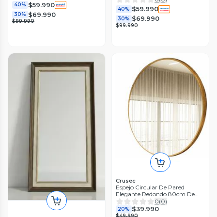
$59.990
40%
$59.990
40%
$69.990
30%
$69.990
30%
$99.990
$99.990
Crusec
Espejo Circular De Pared
Elegante Redondo 80cm De
Diametro
0
(
0
)
$39.990
20%
$49.990