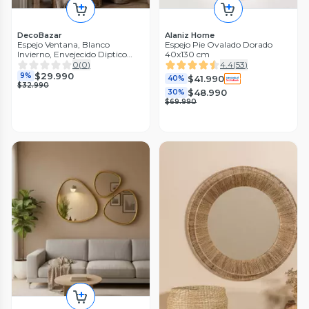
DecoBazar
Alaniz Home
Espejo Ventana, Blanco
Espejo Pie Ovalado Dorado
Invierno, Envejecido Diptico
40x130 cm
81x40 Cm
0
(
0
)
4.4
(
53
)
$29.990
9%
$41.990
40%
$32.990
$48.990
30%
$69.990