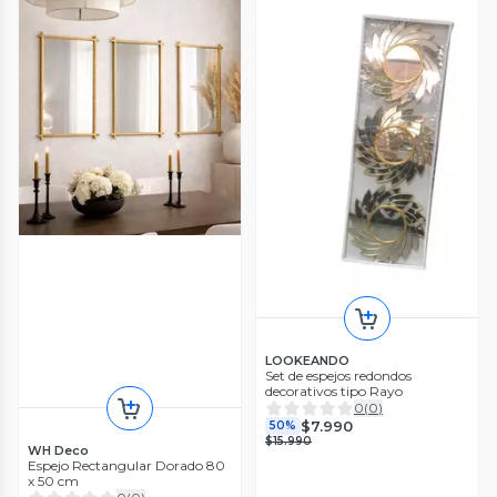
LOOKEANDO
Set de espejos redondos
decorativos tipo Rayo
0
(
0
)
$7.990
50%
$15.990
WH Deco
Espejo Rectangular Dorado 80
x 50 cm