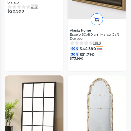
blanco
0
(
0
)
$20.990
Alaniz Home
Espejo 60x80 cm Marco Café
Dorado
0
(
0
)
$44.390
40%
$51.790
30%
$73.990