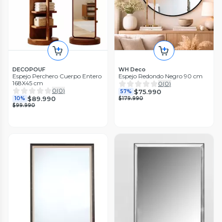
DECOPOUF
WH Deco
Espejo Perchero Cuerpo Entero
Espejo Redondo Negro 90 cm
168X45 cm
0
(
0
)
0
(
0
)
$75.990
57%
$89.990
10%
$179.990
$99.990