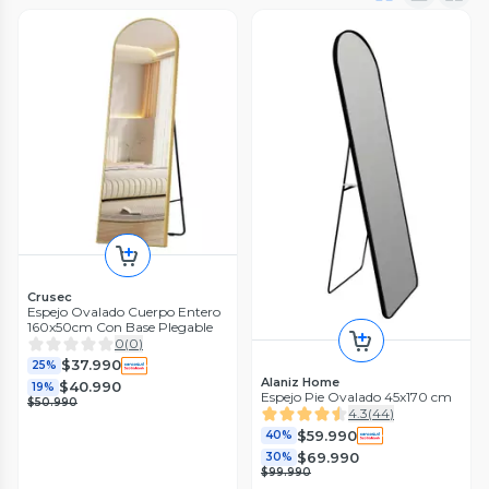
Crusec
Espejo Ovalado Cuerpo Entero
160x50cm Con Base Plegable
0
(
0
)
$37.990
25%
Alaniz Home
$40.990
19%
Espejo Pie Ovalado 45x170 cm
$50.990
4.3
(
44
)
$59.990
40%
$69.990
30%
$99.990