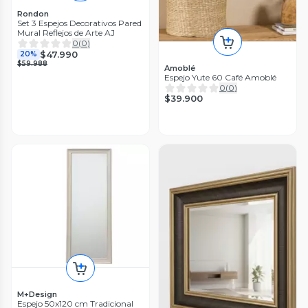
Rondon
Set 3 Espejos Decorativos Pared
Mural Reflejos de Arte AJ
0
(
0
)
$47.990
20%
$59.988
Amoblé
Espejo Yute 60 Café Amoblé
0
(
0
)
$39.900
M+Design
Espejo 50x120 cm Tradicional