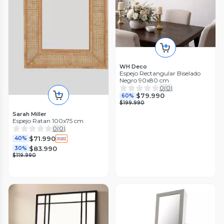
WH Deco
Espejo Rectangular Biselado
Negro 90x80 cm
0
(
0
)
$79.990
60%
$199.990
Sarah Miller
Espejo Ratan 100x75 cm
0
(
0
)
$71.990
40%
$83.990
30%
$119.990