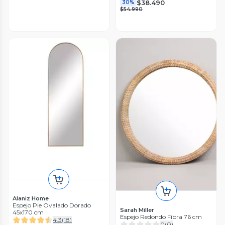
$38.490
30%
$54.990
Alaniz Home
Espejo Pie Ovalado Dorado
Sarah Miller
45x170 cm
Espejo Redondo Fibra 76 cm
4.3
(
18
)
0
(
0
)