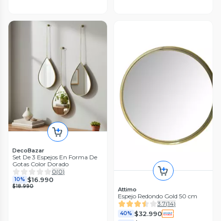
DecoBazar
Set De 3 Espejos En Forma De
Gotas Color Dorado
0
(
0
)
$16.990
10%
$18.990
Attimo
Espejo Redondo Gold 50 cm
3.7
(
14
)
$32.990
40%