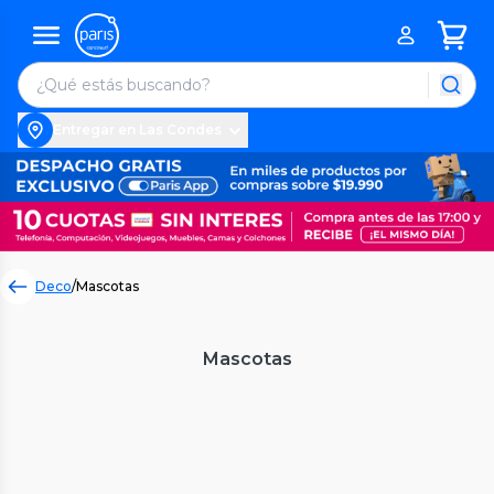
Entregar en Las Condes
Deco
/
Mascotas
Mascotas