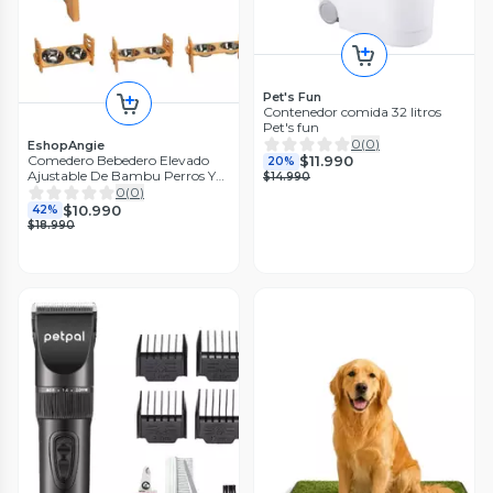
Pet's Fun
Contenedor comida 32 litros
Pet's fun
0
(
0
)
EshopAngie
$11.990
Comedero Bebedero Elevado
20%
Ajustable De Bambu Perros Y
$14.990
Gatos
0
(
0
)
$10.990
42%
$18.990