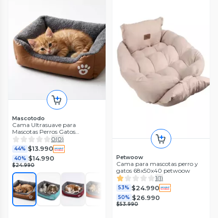
Mascotodo
Cama Ultrasuave para
Mascotas Perros Gatos
Rectangular Talla M 54cm X
0
(
0
)
42cm
$13.990
44%
Petwoow
$14.990
40%
Cama para mascotas perro y
$24.990
gatos 68x50x40 petwoow
1
(
1
)
$24.990
53%
$26.990
50%
$53.990