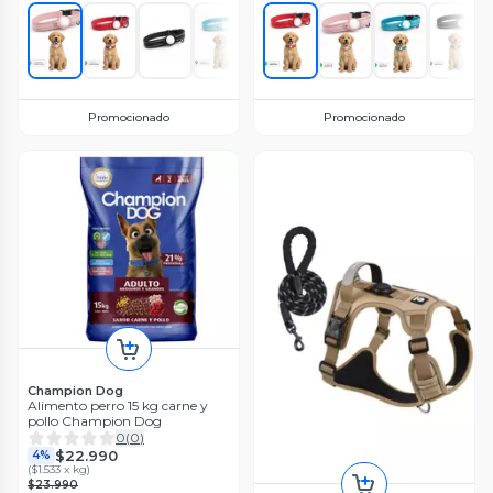
Promocionado
Promocionado
Champion Dog
Alimento perro 15 kg carne y
pollo Champion Dog
0
(
0
)
$22.990
4%
(
$1.533 x kg
)
$23.990