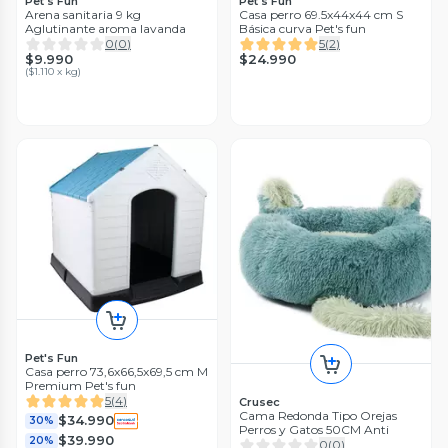
Pet's Fun
Pet's Fun
Arena sanitaria 9 kg
Casa perro 69.5x44x44 cm S
Aglutinante aroma lavanda
Básica curva Pet's fun
0
(
0
)
5
(
2
)
$9.990
$24.990
(
$1.110 x kg
)
Pet's Fun
Casa perro 73,6x66,5x69,5 cm M
Premium Pet's fun
5
(
4
)
Crusec
Cama Redonda Tipo Orejas
$34.990
30%
Perros y Gatos 50CM Anti
$39.990
20%
0
(
0
)