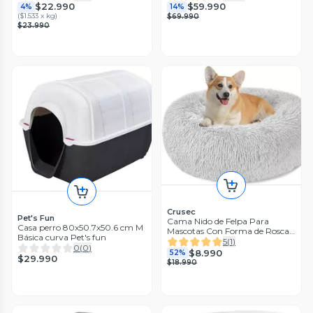
$22.990
$59.990
4%
14%
(
$1.533 x kg
)
$69.990
$23.990
Crusec
Pet's Fun
Cama Nido de Felpa Para
Casa perro 80x50.7x50.6 cm M
Mascotas Con Forma de Rosca
Básica curva Pet's fun
50cm
5
(
1
)
0
(
0
)
$8.990
52%
$29.990
$18.990