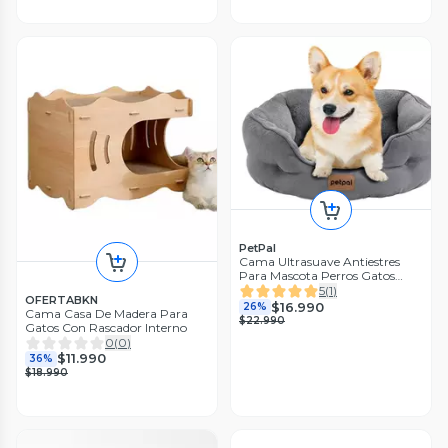
PetPal
Cama Ultrasuave Antiestres
Para Mascota Perros Gatos
PetPal
5
(
1
)
OFERTABKN
$16.990
26%
Cama Casa De Madera Para
$22.990
Gatos Con Rascador Interno
0
(
0
)
$11.990
36%
$18.990