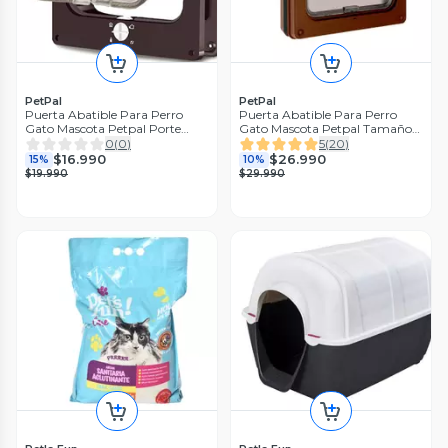
PetPal
PetPal
Puerta Abatible Para Perro
Puerta Abatible Para Perro
Gato Mascota Petpal Porte
Gato Mascota Petpal Tamaño
Pequeño
Grande
0
(
0
)
5
(
20
)
$16.990
$26.990
15%
10%
$19.990
$29.990