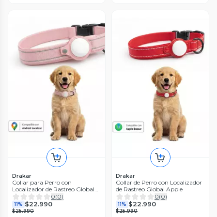
Drakar
Drakar
Collar para Perro con
Collar de Perro con Localizador
Localizador de Rastreo Global
de Rastreo Global Apple
Android
0
(
0
)
0
(
0
)
$22.990
$22.990
11%
11%
$25.990
$25.990