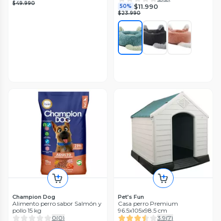
$49.990
$11.990
50%
$23.990
Champion Dog
Pet's Fun
Alimento perro sabor Salmón y
Casa perro Premium
pollo 15 kg
96.5x105x98.5 cm
0
(
0
)
3.9
(
7
)