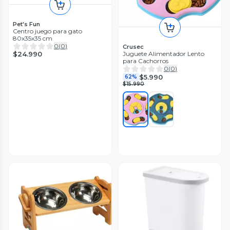
Pet's Fun
Centro juego para gato
80x35x35 cm
0
(
0
)
Crusec
$24.990
Juguete Alimentador Lento
para Cachorros
0
(
0
)
$5.990
62%
$15.990