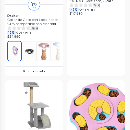
EXTRA (110x80 cm) / Pata
Montessori 3 cm (Gris)
0
(
0
)
$59.990
49%
$117.980
Drakar
Collar de Gato con Localizador
GPS compatible con Android
Seguridad para tu Mascota
0
(
0
)
$21.990
12%
$24.990
Promocionado