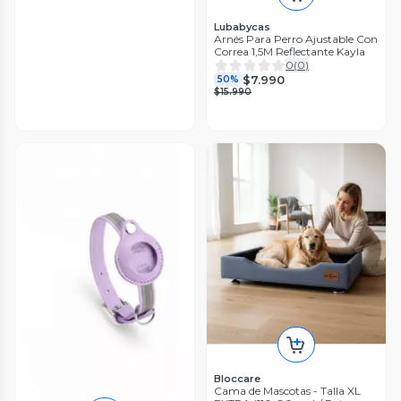
Lubabycas
Arnés Para Perro Ajustable Con
Correa 1,5M Reflectante Kayla
0
(
0
)
$7.990
50%
$15.990
Bloccare
Cama de Mascotas - Talla XL