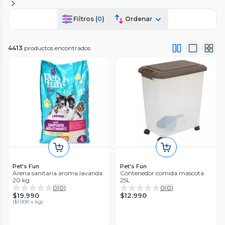
Filtros (
0
)
Ordenar
4413
productos encontrados
Pet's Fun
Pet's Fun
Arena sanitaria aroma lavanda
Contenedor comida mascota
20 kg
25L
0
(
0
)
0
(
0
)
$19.990
$12.990
(
$1.000 x kg
)