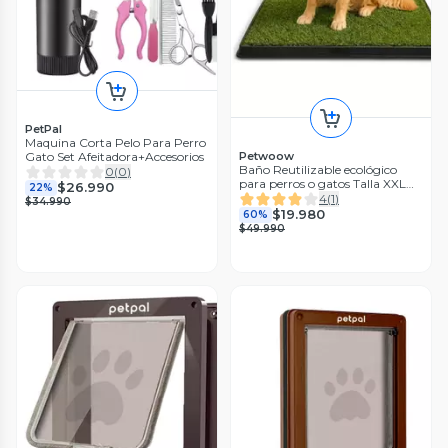
PetPal
Maquina Corta Pelo Para Perro
Gato Set Afeitadora+Accesorios
Petwoow
Baño Reutilizable ecológico
0
(
0
)
para perros o gatos Talla XXL
$26.990
22%
Medidas 75x50 cm
4
(
1
)
$34.990
$19.980
60%
$49.990