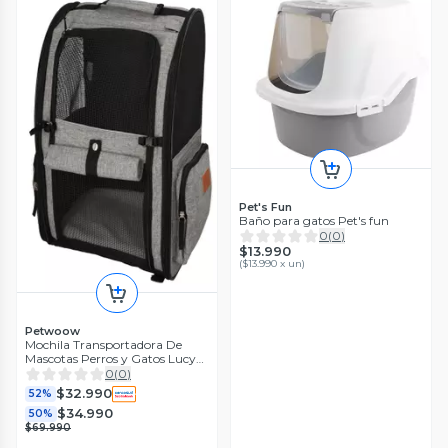
Pet's Fun
Baño para gatos Pet's fun
0
(
0
)
$13.990
(
$13.990 x un
)
Petwoow
Mochila Transportadora De
Mascotas Perros y Gatos Lucy
32x29x42
0
(
0
)
$32.990
52%
$34.990
50%
$69.990