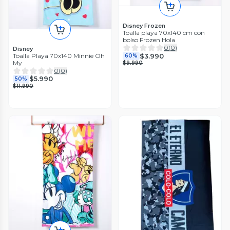
Disney Frozen
Toalla playa 70x140 cm con
bolso Frozen Hola
0
(
0
)
Disney
$3.990
Toalla Playa 70x140 Minnie Oh
60%
My
$9.990
0
(
0
)
$5.990
50%
$11.990