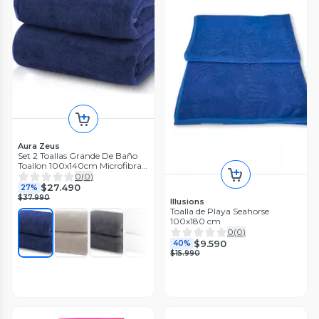
Aura Zeus
Set 2 Toallas Grande De Baño
Toallon 100x140cm Microfibra
Az
0
(
0
)
$27.490
27%
$37.990
Illusions
Toalla de Playa Seahorse
100x180 cm
0
(
0
)
$9.590
40%
$15.990