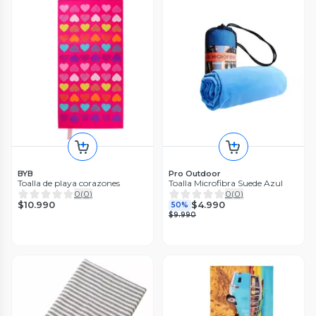
BYB
Pro Outdoor
Toalla de playa corazones
Toalla Microfibra Suede Azul
0
(
0
)
0
(
0
)
$10.990
$4.990
50%
$9.990