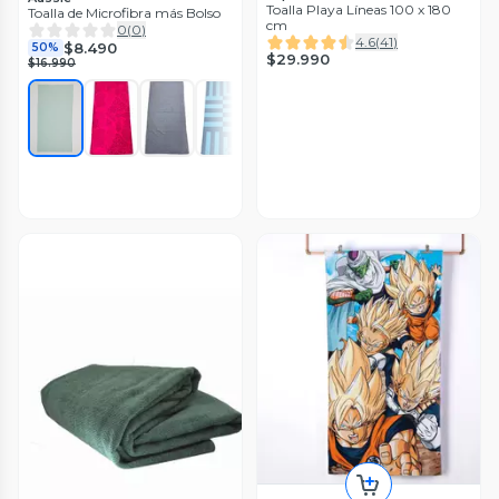
Toalla Playa Líneas 100 x 180
Toalla de Microfibra más Bolso
cm
0
(
0
)
4.6
(
41
)
$8.490
50%
$29.990
$16.990