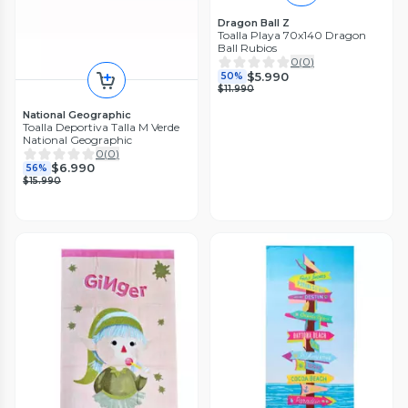
Dragon Ball Z
Toalla Playa 70x140 Dragon
Ball Rubios
0
(
0
)
$5.990
50%
$11.990
National Geographic
Toalla Deportiva Talla M Verde
National Geographic
0
(
0
)
$6.990
56%
$15.990