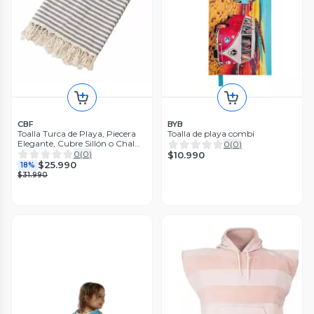
CBF
BYB
Toalla Turca de Playa, Piecera
Toalla de playa combi
Elegante, Cubre Sillón o Chal
0
(
0
)
Algodón Rayada Gris
0
(
0
)
$10.990
$25.990
18%
$31.990