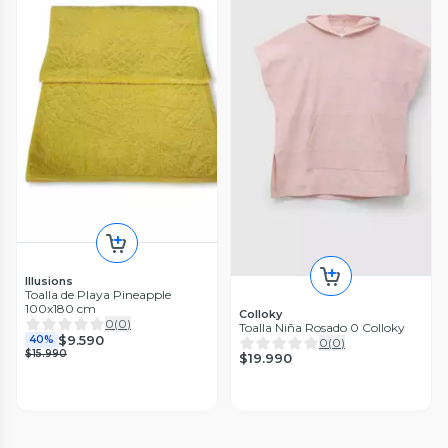
Illusions
Toalla de Playa Pineapple
100x180 cm
Colloky
0
(
0
)
Toalla Niña Rosado 0 Colloky
$9.590
40%
0
(
0
)
$15.990
$19.990