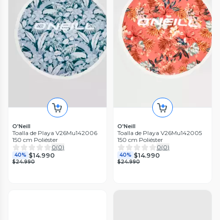
O'Neill
O'Neill
Toalla de Playa V26Mu142006
Toalla de Playa V26Mu142005
150 cm Poliéster
150 cm Poliéster
0
(
0
)
0
(
0
)
$14.990
$14.990
40%
40%
$24.990
$24.990