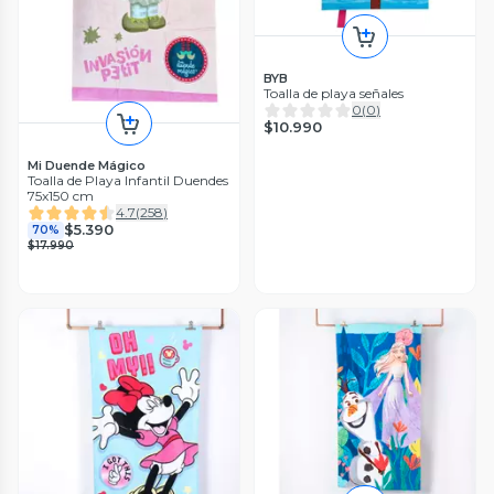
BYB
Toalla de playa señales
0
(
0
)
$10.990
Mi Duende Mágico
Toalla de Playa Infantil Duendes
75x150 cm
4.7
(
258
)
$5.390
70%
$17.990