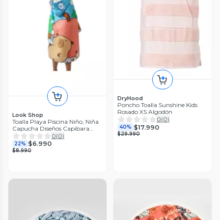
DryHood
Poncho Toalla Sunshine Kids
Rosado XS Algodón
Look Shop
0
(
0
)
Toalla Playa Piscina Niño, Niña
$17.990
40%
Capucha Diseños Capibara
$29.990
Manzana Roja
0
(
0
)
$6.990
22%
$8.990