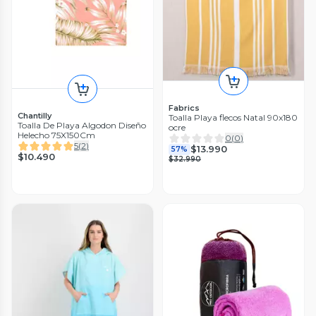
Fabrics
Chantilly
Toalla Playa flecos Natal 90x180
Toalla De Playa Algodon Diseño
ocre
Helecho 75X150Cm
0
(
0
)
5
(
2
)
$13.990
57%
$10.490
$32.990