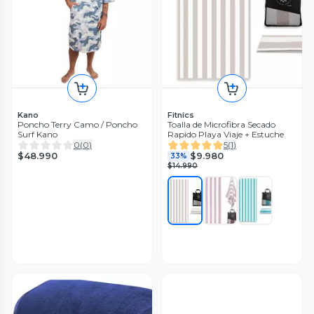
Kano
Fitnics
Poncho Terry Camo / Poncho
Toalla de Microfibra Secado
Surf Kano
Rapido Playa Viaje + Estuche
0
(
0
)
5
(
1
)
$48.990
$9.980
33%
$14.990