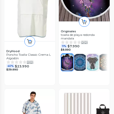
Originales
toalla de playa redonda
mandala
0
(
0
)
$7.990
11%
$8.990
DryHood
Poncho Toalla Classic Crema L
Algodón
0
(
0
)
$23.990
40%
$39.990