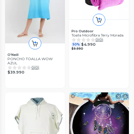
Pro Outdoor
Toalla Microfibra Terry Morada
0
(
0
)
$4.990
50%
$9.990
O'Neill
PONCHO TOALLA WOW
AZUL
0
(
0
)
$39.990