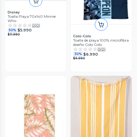
Disney
Toalla Playa 70x140 Minnie
Who
0
(
0
)
$5.990
50%
$11.990
Colo-Colo
Toalla de playa 100% microfibra
diseño Colo Colo
0
(
0
)
$6.990
30%
$9.990