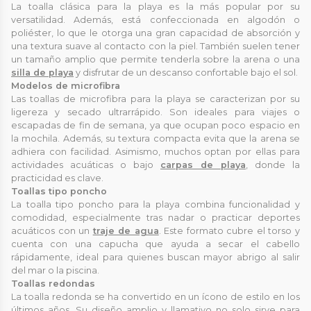
La toalla clásica para la playa es la más popular por su
versatilidad. Además, está confeccionada en algodón o
poliéster, lo que le otorga una gran capacidad de absorción y
una textura suave al contacto con la piel. También suelen tener
un tamaño amplio que permite tenderla sobre la arena o una
silla de playa
y disfrutar de un descanso confortable bajo el sol.
Modelos de microfibra
Las toallas de microfibra para la playa se caracterizan por su
ligereza y secado ultrarrápido. Son ideales para viajes o
escapadas de fin de semana, ya que ocupan poco espacio en
la mochila. Además, su textura compacta evita que la arena se
adhiera con facilidad. Asimismo, muchos optan por ellas para
actividades acuáticas o bajo
carpas de playa
, donde la
practicidad es clave.
Toallas tipo poncho
La toalla tipo poncho para la playa combina funcionalidad y
comodidad, especialmente tras nadar o practicar deportes
acuáticos con un
traje de agua
. Este formato cubre el torso y
cuenta con una capucha que ayuda a secar el cabello
rápidamente, ideal para quienes buscan mayor abrigo al salir
del mar o la piscina.
Toallas redondas
La toalla redonda se ha convertido en un ícono de estilo en los
últimos años. Su diseño amplio y llamativo no solo sirve para