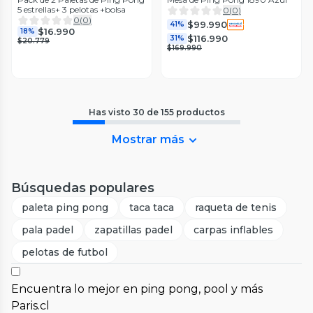
5 estrellas+ 3 pelotas +bolsa
0
(
0
)
0
(
0
)
$99.990
41%
$16.990
18%
$116.990
31%
$20.779
$169.990
Has visto
30
de
155
productos
Mostrar más
Búsquedas populares
paleta ping pong
taca taca
raqueta de tenis
pala padel
zapatillas padel
carpas inflables
pelotas de futbol
Encuentra lo mejor en ping pong, pool y más
Paris.cl