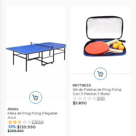
INFITNESS
Set de Paletas de Ping Pong
Con 3 Pelotas Y Bolso
0
(
0
)
$5.890
Atletis
Mesa de Ping Pong Plegable
Azul
2.5
(
24
)
$139.990
53%
$299.990