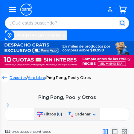
Entregar en Las Condes
Deportes
/
Aire Libre
/
Ping Pong, Pool y Otros
Ping Pong, Pool y Otros
Filtros (
0
)
Ordenar
155
productos encontrados