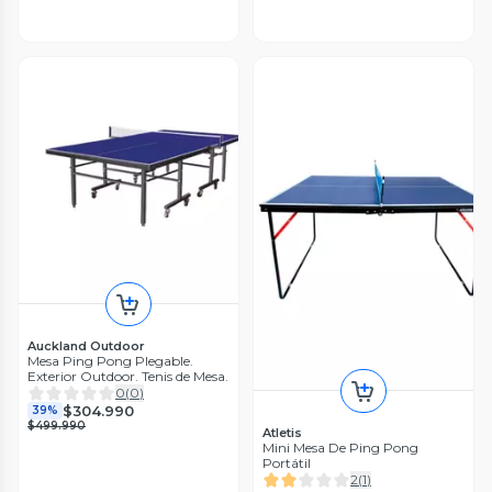
Auckland Outdoor
Mesa Ping Pong Plegable.
Exterior Outdoor. Tenis de Mesa.
0
(
0
)
$304.990
39%
$499.990
Atletis
Mini Mesa De Ping Pong
Portátil
2
(
1
)