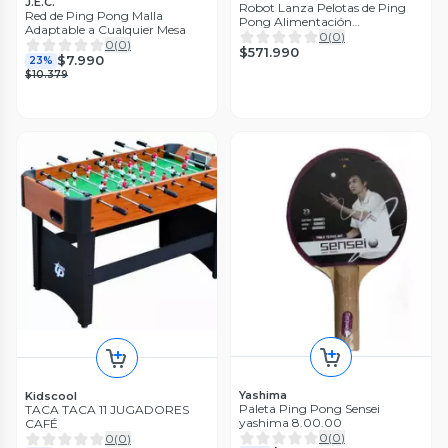
J.E.C.
Robot Lanza Pelotas de Ping
Red de Ping Pong Malla
Pong Alimentación
Adaptable a Cualquier Mesa
Automática Incluye Malla
0
(
0
)
0
(
0
)
$571.990
$7.990
23%
$10.379
Yashima
Kidscool
Paleta Ping Pong Sensei
TACA TACA 11 JUGADORES
yashima 8.00.00
CAFÉ
0
(
0
)
0
(
0
)