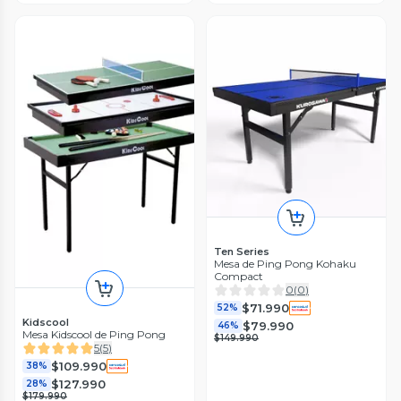
Ten Series
Mesa de Ping Pong Kohaku
Compact
0
(
0
)
$71.990
52%
Kidscool
$79.990
46%
Mesa Kidscool de Ping Pong
$149.990
5
(
5
)
$109.990
38%
$127.990
28%
$179.990