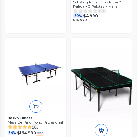
Set Ping Pong Tenis Mesa 2
Paleta + 3 Pelotas + Malla
Retráctil K-Fit
0
(
0
)
$4.990
80%
$25.990
Basko Fitness
Mesa De Ping Pong Profesional
5
(
1
)
$164.990
54%