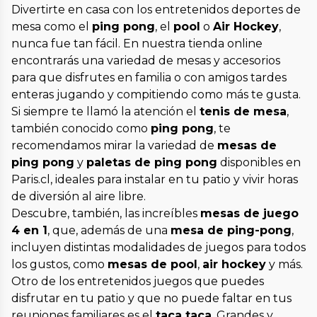
Divertirte en casa con los entretenidos deportes de
mesa como el
ping pong
, el
pool
o
Air Hockey
,
nunca fue tan fácil. En nuestra tienda online
encontrarás una variedad de mesas y accesorios
para que disfrutes en familia o con amigos tardes
enteras jugando y compitiendo como más te gusta.
Si siempre te llamó la atención el
tenis de mesa
,
también conocido como
ping pong
, te
recomendamos mirar la variedad de
mesas de
ping pong
y
paletas de ping pong
disponibles en
Paris.cl, ideales para instalar en tu patio y vivir horas
de diversión al aire libre.
Descubre, también, las increíbles
mesas de juego
4 en 1
, que, además de una
mesa de ping-pong
,
incluyen distintas modalidades de juegos para todos
los gustos, como
mesas de pool
,
air hockey
y más.
Otro de los entretenidos juegos que puedes
disfrutar en tu patio y que no puede faltar en tus
reuniones familiares es el
taca taca
. Grandes y