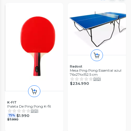
Radost
Mesa Ping Pong Essential azul
76x274x152.5 cm
0
(
0
)
$234.990
K-FIT
Paleta De Ping Pong K-fit
0
(
0
)
$1.990
75%
$7.990