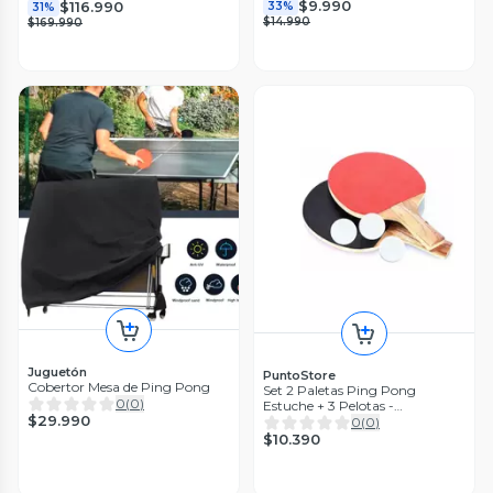
$9.990
$116.990
33%
31%
$14.990
$169.990
Juguetón
PuntoStore
Cobertor Mesa de Ping Pong
Set 2 Paletas Ping Pong
0
(
0
)
Estuche + 3 Pelotas -
$29.990
Puntostore
0
(
0
)
$10.390