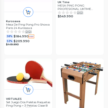
UK Time
MESA PING PONG
PROFESIONAL UKTIME
SUPREMACY 25MM
0
(
0
)
$549.990
Kurosawa
Mesa De Ping Pong Pro Showa
Paris 24 Kurosawa
0
(
0
)
$184.990
58%
$209.990
53%
$449.990
VIRTUALES
Set Juego Dos Paletas Raquetas
Ping Pong + 3 Pelotas Clase B