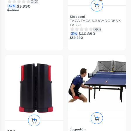
0
(
0
)
$3.990
42%
$6.990
Kidscool
TACA TACA 6 JUGADORES X
LADO
0
(
0
)
$40.890
31%
$59.990
Juguetón