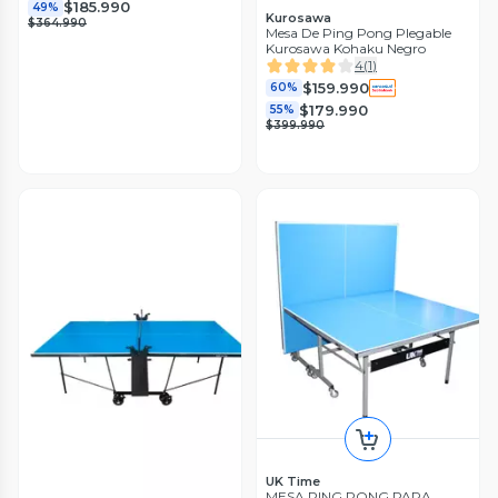
$185.990
49%
Kurosawa
$364.990
Mesa De Ping Pong Plegable
Kurosawa Kohaku Negro
4
(
1
)
$159.990
60%
$179.990
55%
$399.990
UK Time
MESA PING PONG PARA