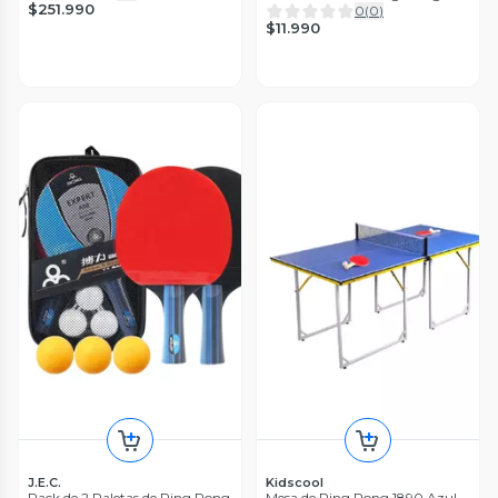
$251.990
Bebida Full
0
(
0
)
$11.990
J.E.C.
Kidscool
Pack de 2 Paletas de Ping Pong
Mesa de Ping Pong 1890 Azul