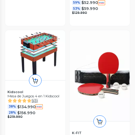
$52.990
59%
$59.990
53%
$129.990
Kidscool
Mesa de Juegos 4 en 1 Kidscool
5
(
3
)
$134.990
38%
$156.990
28%
$219.990
K-FIT