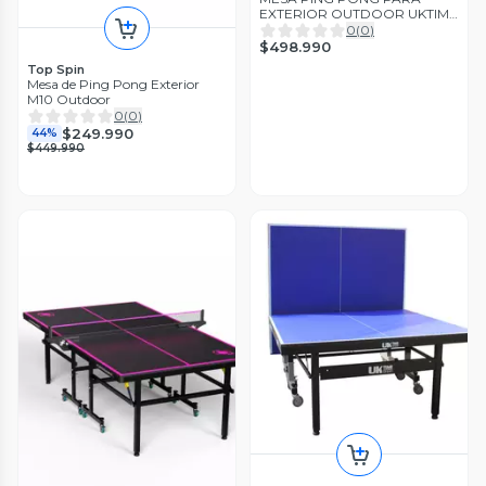
EXTERIOR OUTDOOR UKTIME
OUTSIDE 6MM
0
(
0
)
$498.990
Top Spin
Mesa de Ping Pong Exterior
M10 Outdoor
0
(
0
)
$249.990
44%
$449.990