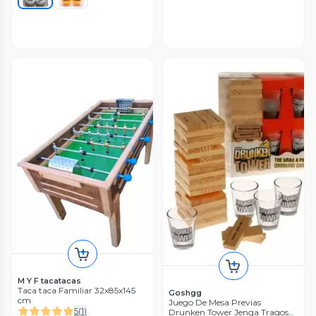
M Y F tacatacas
Taca taca Familiar 32x85x145
Goshgg
cm
Juego De Mesa Previas
5
(
1
)
Drunken Tower Jenga Tragos