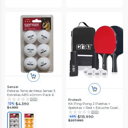
Sensei
Pelotas Tenis de Mesa Sensei 3
Estrellas ABS 40mm Pack 6
0
(
0
)
Protech
$4.390
Kit Ping Pong 2 Paletas +
12%
6pelotas + Red + Estuche Goat
$4.990
/r&r
0
(
0
)
$115.990
44%
$207.990