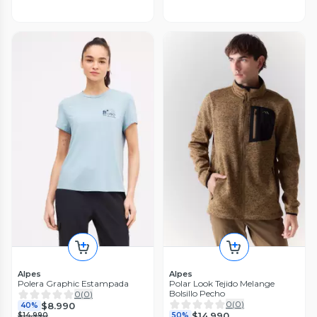
Alpes
Alpes
Polera Graphic Estampada
Polar Look Tejido Melange
Bolsillo Pecho
0
(
0
)
0
(
0
)
$8.990
40%
$14.990
$14.990
50%