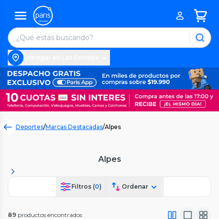
Entregar en Las Condes
Deportes
/
Marcas Destacadas
/
Alpes
Alpes
Filtros (
0
)
Ordenar
89
productos encontrados