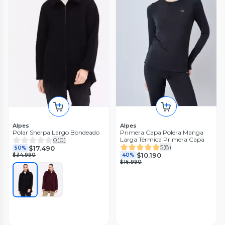
Alpes
Alpes
Polar Sherpa Largo Bondeado
Primera Capa Polera Manga
Larga Térmica Primera Capa
0
(
0
)
5
(
8
)
$17.490
50%
$10.190
$34.990
40%
$16.990