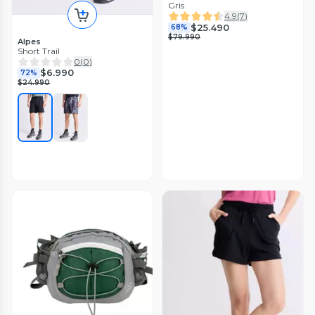
Gris
4.9
(
7
)
$25.490
68%
$79.990
Alpes
Short Trail
0
(
0
)
$6.990
72%
$24.990