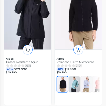
Alpes
Alpes
Casaca Resistente Agua
Polar con Cierre Microfleece
0
(
0
)
0
(
0
)
$29.990
$11.990
40%
40%
$49.990
$19.990