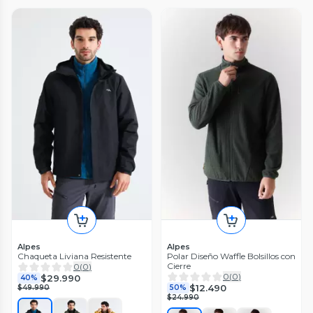
Alpes
Alpes
Chaqueta Liviana Resistente
Polar Diseño Waffle Bolsillos con
Cierre
0
(
0
)
0
(
0
)
$29.990
40%
$12.490
$49.990
50%
$24.990