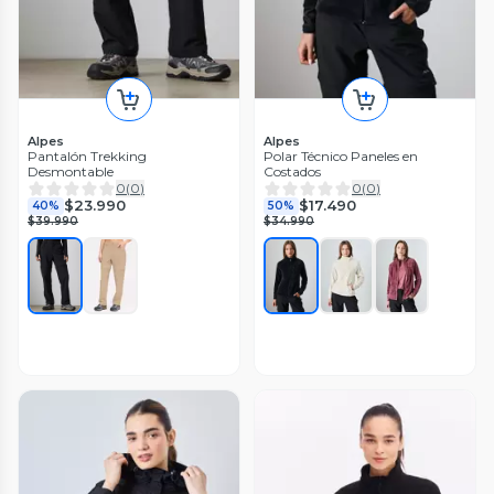
Alpes
Alpes
Pantalón Trekking
Polar Técnico Paneles en
Desmontable
Costados
0
(
0
)
0
(
0
)
$23.990
$17.490
40%
50%
$39.990
$34.990