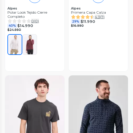
Alpes
Alpes
Polar Look Tejido Cierre
Primera Capa Calza
Completo
4.3
(
7
)
0
(
0
)
$11.990
29%
$14.990
40%
$16.990
$24.990