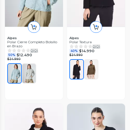
Alpes
Alpes
Polar Cierre Completo Bolsillo
Polar Textura
en Brazo
0
(
0
)
0
(
0
)
$14.990
40%
$12.490
50%
$24.990
$24.990