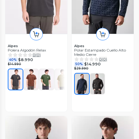
Alpes
Alpes
Polera Algodón Relax
Polar Estampado Cuello Alto
Medio Cierre
0
(
0
)
0
(
0
)
$8.990
40%
$14.990
$14.990
50%
$29.990