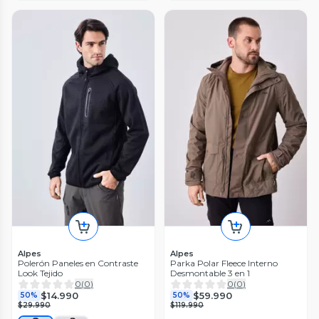
Alpes
Alpes
Polerón Paneles en Contraste
Parka Polar Fleece Interno
Look Tejido
Desmontable 3 en 1
0
(
0
)
0
(
0
)
$14.990
$59.990
50%
50%
$29.990
$119.990