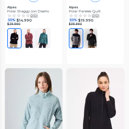
Alpes
Alpes
Polar Shaggy con Diseño
Polar Paneles Quilt
0
(
0
)
0
(
0
)
$14.990
$19.990
50%
50%
$29.990
$39.990