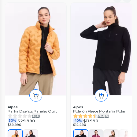
Alpes
Alpes
Parka Diseños Paneles Quilt
Polerón Fleece Montaña Polar
0
(
0
)
4.8
(
17
)
$29.990
$11.990
50%
40%
$59.990
$19.990