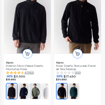
Alpes
Alpes
Polerón Micro Fleece Diseño
Polar Diseño Texturado Panel
Montañas Polar
de Tela Ribstop
4.7
(
92
)
0
(
0
)
$11.990
$17.490
40%
50%
$19.990
$34.990