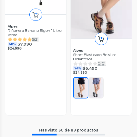
Alpes
Riñonera Banano Elgon 1 Litro
Verde
5
(
2
)
$7.990
68%
$24.990
Alpes
Short Elasticado Bolsillos
Delanteros
0
(
0
)
$6.490
74%
$24.990
Has visto
30
de
89
productos