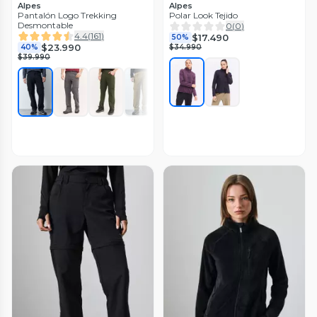
Alpes
Alpes
Pantalón Logo Trekking
Polar Look Tejido
Desmontable
0
(
0
)
4.4
(
161
)
$17.490
50%
$23.990
40%
$34.990
$39.990