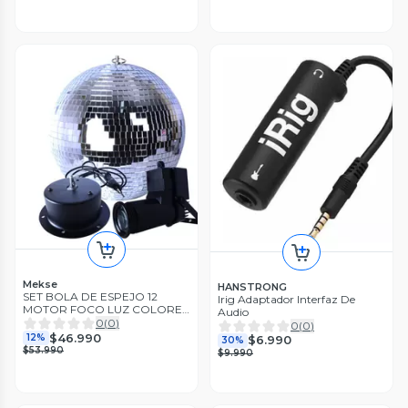
Mekse
HANSTRONG
SET BOLA DE ESPEJO 12
Irig Adaptador Interfaz De
MOTOR FOCO LUZ COLORES
Audio
MEKSE
0
(
0
)
0
(
0
)
$46.990
12%
$6.990
30%
$53.990
$9.990