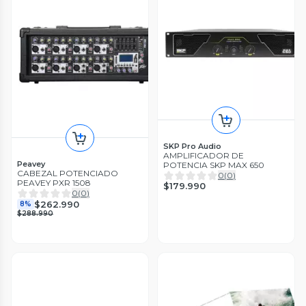
SKP Pro Audio
AMPLIFICADOR DE
Peavey
POTENCIA SKP MAX 650
CABEZAL POTENCIADO
0
(
0
)
PEAVEY PXR 1508
$179.990
0
(
0
)
$262.990
8%
$288.990