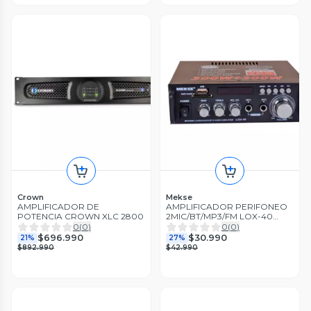
Crown
Mekse
AMPLIFICADOR DE
AMPLIFICADOR PERIFONEO
POTENCIA CROWN XLC 2800
2MIC/BT/MP3/FM LOX-40
MEKSE
0
(
0
)
0
(
0
)
$696.990
$30.990
21%
27%
$892.990
$42.990