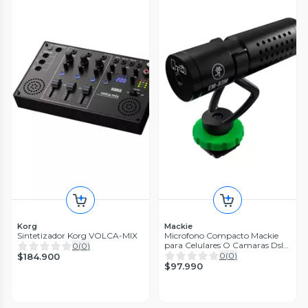
Korg
Mackie
Sintetizador Korg VOLCA-MIX
Microfono Compacto Mackie
para Celulares O Camaras Dslr
0
(
0
)
EM-93M
0
(
0
)
$184.900
$97.990