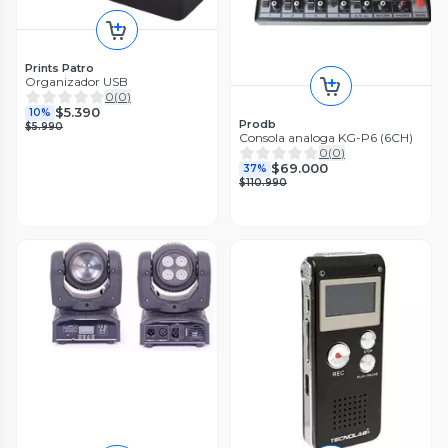
Prints Patro
Organizador USB
0
(
0
)
$5.390
10%
Prodb
$5.990
Consola analoga KG-P6 (6CH)
0
(
0
)
$69.000
37%
$110.990