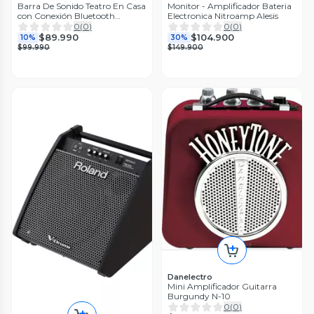
Barra De Sonido Teatro En Casa
Monitor - Amplificador Bateria
con Conexión Bluetooth
Electronica Nitroamp Alesis
Conexiones USB
0
(
0
)
0
(
0
)
$89.990
$104.900
10%
30%
$99.990
$149.900
Danelectro
Mini Amplificador Guitarra
Burgundy N-10
0
(
0
)