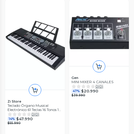
Gen
MINI MIXER 4 CANALES
0
(
0
)
$20.990
47%
$39.990
Zi Store
Teclado Órgano Musical
Electrónico 61 Teclas 16 Tonos 10
Ritmos
0
(
0
)
$47.990
14%
$55.990