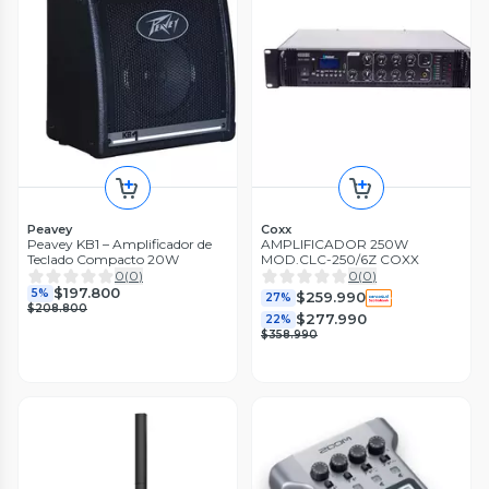
Peavey
Coxx
Peavey KB1 – Amplificador de
AMPLIFICADOR 250W
Teclado Compacto 20W
MOD.CLC-250/6Z COXX
0
(
0
)
0
(
0
)
$197.800
5%
$259.990
27%
$208.800
$277.990
22%
$358.990