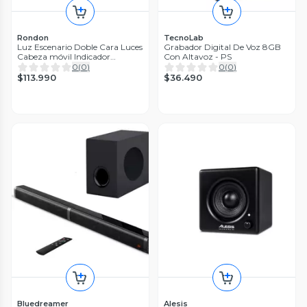
Rondon
TecnoLab
Luz Escenario Doble Cara Luces
Grabador Digital De Voz 8GB
Cabeza móvil Indicador
Con Altavoz - PS
Rondon
0
(
0
)
0
(
0
)
$113.990
$36.490
Bluedreamer
Alesis