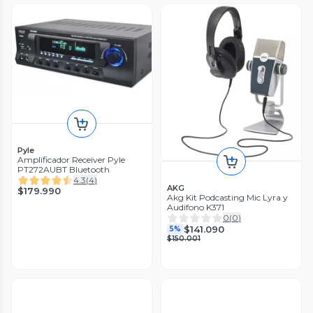
Pyle
Amplificador Receiver Pyle
PT272AUBT Bluetooth
4.3
(
4
)
AKG
$179.990
Akg Kit Podcasting Mic Lyra y
Audifono K371
0
(
0
)
$141.090
5%
$150.001