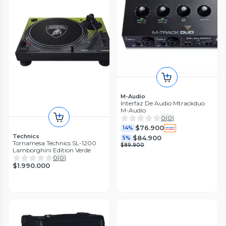
M-Audio
Interfaz De Audio Mtrackduo
M-Audio
0
(
0
)
$76.900
14%
Technics
$84.900
5%
Tornamesa Technics SL-1200
$89.900
Lamborghini Edition Verde
0
(
0
)
$1.990.000