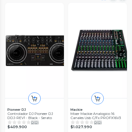
Pioneer DJ
Mackie
Controlador DJ Pioneer DJ
Mixer Mackie Analogico 16
DDJ-REV1 - Black - Serato
Canales Usb C/Fx PROFX16V3
0
(
0
)
0
(
0
)
$409.900
$1.027.990