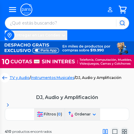
Entregar en Las Condes
TV y Audio
/
Instrumentos Musicales
/
DJ, Audio y Amplificación
DJ, Audio y Amplificación
Filtros (
0
)
Ordenar
410
productos encontrados