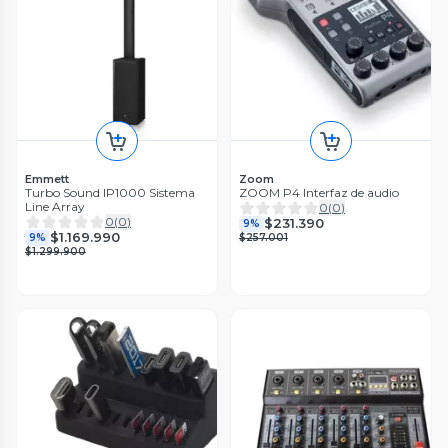
Emmett
Zoom
Turbo Sound IP1000 Sistema
ZOOM P4 Interfaz de audio
Line Array
0
(
0
)
0
(
0
)
$231.390
9%
$1.169.990
9%
$257.001
$1.299.900