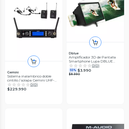
Dblue
Amplificador 3D de Pantalla
Smartphone Lupa DBLUE
DBLUPC04
0
(
0
)
$3.990
55%
Gemini
$8.990
Sistema inalambrico doble
cintillo / solapa Gemini UHF-
6200HL
0
(
0
)
$229.990