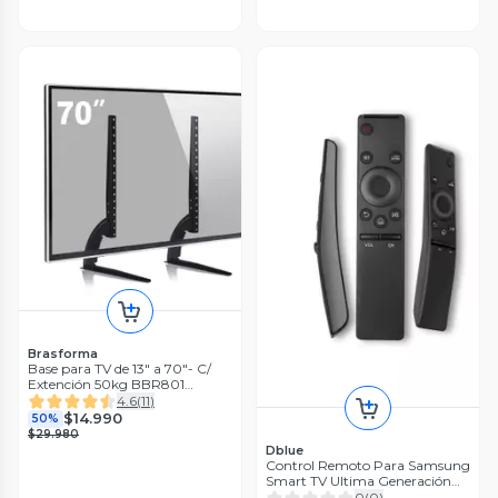
Brasforma
Base para TV de 13" a 70"- C/
Extención 50kg BBR801
Brasforma
4.6
(
11
)
$14.990
50%
$29.980
Dblue
Control Remoto Para Samsung
Smart TV Ultima Generación
DG450
0
(
0
)