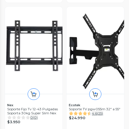
Nex
Ecotek
Soporte Fijo Tv 12-43 Pulgadas
Soporte TV pgw055m 32" a 55"
Soporta 30kg Super Slim Nex
4.6
(
25
)
0
(
0
)
$24.990
$3.950