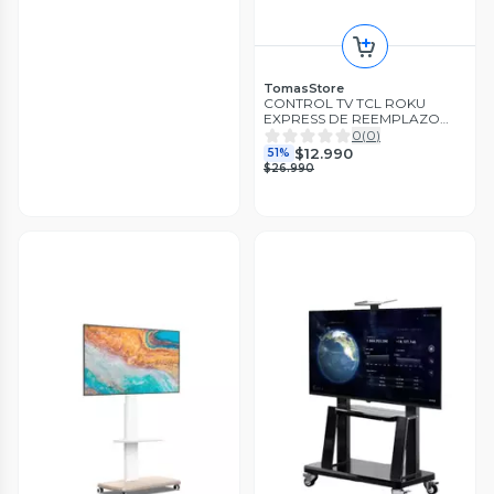
TomasStore
CONTROL TV TCL ROKU
EXPRESS DE REEMPLAZO
9663
0
(
0
)
$12.990
51%
$26.990