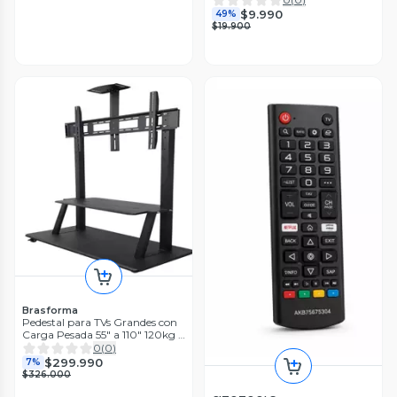
$9.990
49%
$19.900
Brasforma
Pedestal para TVs Grandes con
Carga Pesada 55" a 110" 120kg -
BRASFORMA
0
(
0
)
$299.990
7%
$326.000