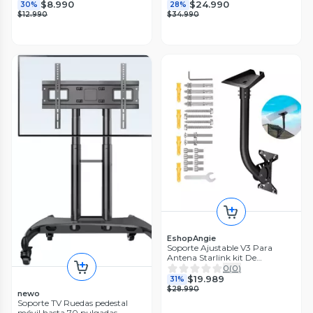
$8.990
$24.990
30%
28%
$12.990
$34.990
EshopAngie
Soporte Ajustable V3 Para
Antena Starlink kit De
Instalacion
0
(
0
)
$19.989
31%
$28.990
newo
Soporte TV Ruedas pedestal
móvil hasta 70 pulgadas