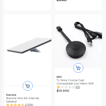
$19.990
IRM
Tv Stick Crome Cast
Compatible Con Hdmi Wifi
1
(
2
)
$19.990
Starlink
Starlink Mini Kit Internet
Satelital
4.5
(
15
)