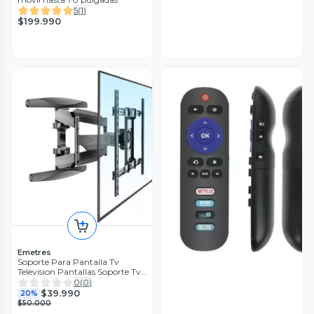
5
(
1
)
$199.990
Emetres
Soporte Para Pantalla Tv
Television Pantallas Soporte Tv
Pared 50 55 65 75 85 Pulgadas
0
(
0
)
$39.990
20%
$50.000