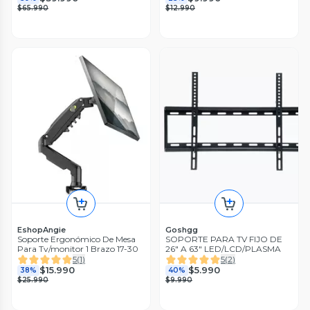
$65.990
$12.990
EshopAngie
Goshgg
Soporte Ergonómico De Mesa
SOPORTE PARA TV FIJO DE
Para Tv/monitor 1 Brazo 17-30
26" A 63" LED/LCD/PLASMA
5
(
1
)
5
(
2
)
$15.990
$5.990
38%
40%
$25.990
$9.990