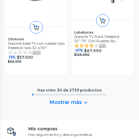
Lubabycas
Soporte TV Rack Pedestal
Citotools
32”-75” Con Ruedas By
Soporte base TV con ruedas tipo
LuBabycas
4
(
3
)
Pedestal rack 32 a 50"
$67.990
47%
0
(
0
)
$129.990
$57.500
13%
$66.100
Has visto
30
de
2739
productos
Mostrar más
Mis compras
Haz seguimiento y descarga boletas