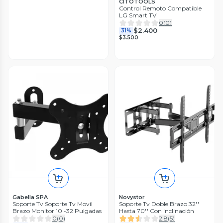
CITOTOOLS
Control Remoto Compatible
LG Smart TV
0
(
0
)
$2.400
31%
$3.500
Gabella SPA
Novystor
Soporte Tv Soporte Tv Movil
Soporte Tv Doble Brazo 32''
Brazo Monitor 10 -32 Pulgadas
Hasta 70'' Con inclinación
0
(
0
)
2.8
(
5
)