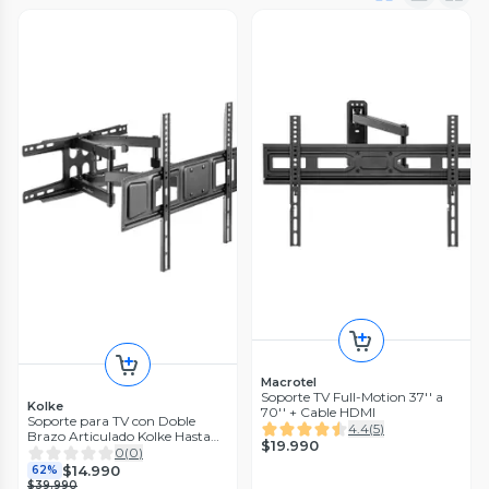
Macrotel
Soporte TV Full-Motion 37'' a
Kolke
70'' + Cable HDMI
Soporte para TV con Doble
4.4
(
5
)
Brazo Articulado Kolke Hasta
$19.990
80"
0
(
0
)
$14.990
62%
$39.990