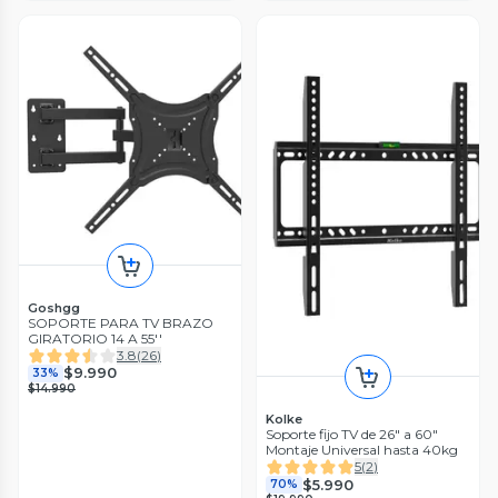
Goshgg
SOPORTE PARA TV BRAZO
GIRATORIO 14 A 55''
3.8
(
26
)
$9.990
33%
$14.990
Kolke
Soporte fijo TV de 26" a 60"
Montaje Universal hasta 40kg
5
(
2
)
$5.990
70%