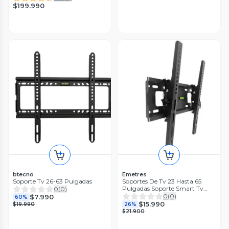
$199.990
btecno
Emetres
Soporte Tv 26-63 Pulgadas
Soportes De Tv 23 Hasta 65
Pulgadas Soporte Smart Tv
0
(
0
)
Soporte Televisor Brazo Para Tv
0
(
0
)
$7.990
60%
Base Tv
$15.990
$19.990
26%
$21.900