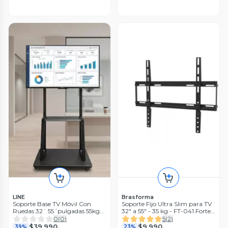
LINE
Brasforma
Soporte Base TV Móvil Con
Soporte Fijo Ultra Slim para TV
Ruedas 32¨ 55´pulgadas 55kg
32" a 55" - 35 kg - FT-041 Forte
Soporte TV Portátil con Ruedas
By Brasforma
0
(
0
)
5
(
2
)
$39.990
$9.990
39%
23%