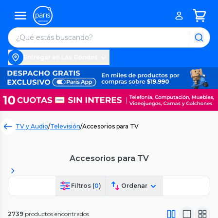
Entregar en Las Condes
TV y Audio
/
Televisión
/
Accesorios para TV
Accesorios para TV
Filtros (
0
)
Ordenar
2739
productos encontrados