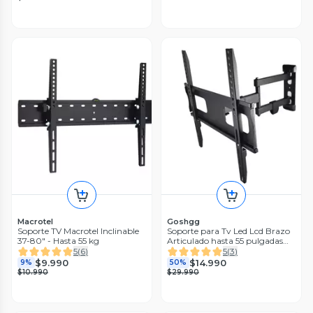
Macrotel
Goshgg
Soporte TV Macrotel Inclinable
Soporte para Tv Led Lcd Brazo
37-80" - Hasta 55 kg
Articulado hasta 55 pulgadas
50Kg
5
(
6
)
5
(
3
)
$9.990
$14.990
9%
50%
$10.990
$29.990