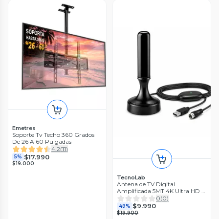
Emetres
Soporte Tv Techo 360 Grados
De 26 A 60 Pulgadas
4.2
(
11
)
$17.990
5%
$19.000
TecnoLab
Antena de TV Digital
Amplificada 5MT 4K Ultra HD /
FHD TL590
0
(
0
)
$9.990
49%
$19.900