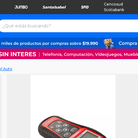
Cencosud
Scotiabank
ol Auto