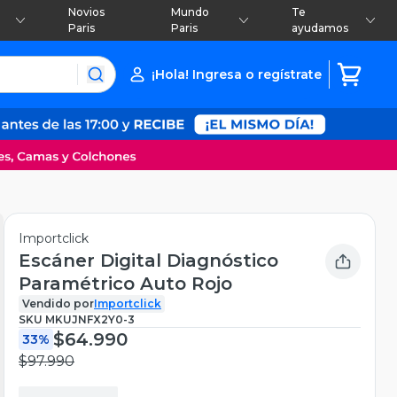
Novios
Mundo
Te
Paris
Paris
ayudamos
¡Hola! Ingresa o regístrate
Importclick
Escáner Digital Diagnóstico
Paramétrico Auto Rojo
Vendido por
Importclick
SKU
MKUJNFX2Y0-3
$64.990
33%
$97.990