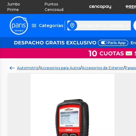
Jumbo
Puntos
Prime
Cencosud
Categorías
Entregar en Las Condes
Automotriz
/
Accesorios para Autos
/
Accesorios de Exterior
/
Paras