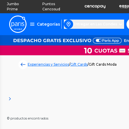
Jumbo
Puntos
Prime
Cencosud
Categorías
Entregar en Las Condes
Experiencias y Servicios
/
Gift Cards
/
Gift Cards Moda
0
productos encontrados