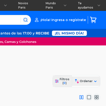
Novios
Mundo
Te
Paris
Paris
ayudamos
¡Hola! Ingresa o regístrate
Filtros
Ordenar
(
0
)