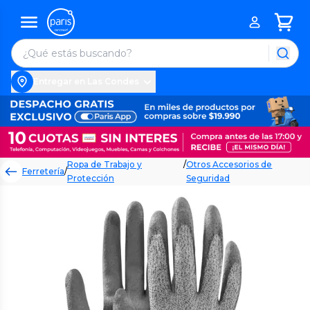
Entregar en Las Condes
Ropa de Trabajo y
/
Otros Accesorios de
Ferretería
/
Protección
Seguridad