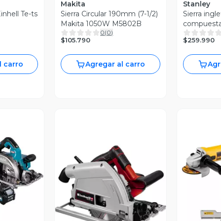
Makita
Stanley
inhell Te-ts
Sierra Circular 190mm (7-1/2)
Sierra ingl
Makita 1050W M5802B
compuesta
0
(
0
)
STANLEY 
$105.790
$259.990
l carro
Agregar al carro
Agr
revia
Vista Previa
V