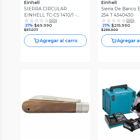
Einhell
Einhell
SIERRA CIRCULAR
Sierra De Banco E
EINHELL TC-CS 1410/1 -
254 T 4340430
0
(
0
)
0
(
0
)
1410W
$69.990
$215.990
27%
27%
$97.077
$299.900
Agregar al carro
Agregar a
Vista Previa
Vista P