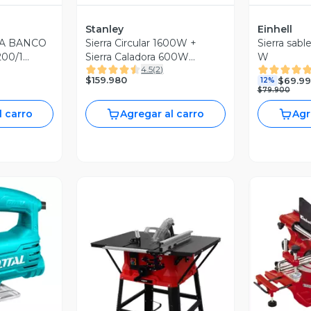
Stanley
Einhell
HA BANCO
Sierra Circular 1600W +
Sierra sab
200/1
Sierra Caladora 600W
W
4.5
(
2
)
STANLEY
$159.980
$69.9
12%
$79.900
l carro
Agregar al carro
Agr
V
revia
Vista Previa