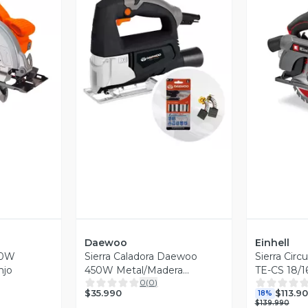
revia
V
Vista Previa
Daewoo
Einhell
400W
Sierra Caladora Daewoo
Sierra Circu
njo
450W Metal/Madera
TE-CS 18/16
0
(
0
)
DAJS450 + 5 Sierras
Baterías
$35.990
$113.9
18%
$139.990