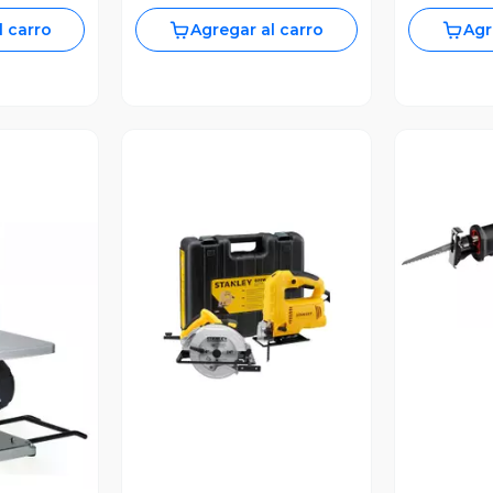
l carro
Agregar al carro
Agr
V
Vista Previa
revia