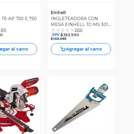
Einhell
le TE-AP 750 E 750
INGLETEADORA CON
MESA EINHELL TC-MS 3017
5
(
1
)
0
(
0
)
T 2000W
90
$353.990
24%
$469.988
egar al carro
Agregar al carro
ista Previa
Vista Previa