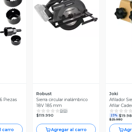
Vista Previa
V
revia
Robust
Joki
16 Piezas
Sierra circular inalámbrico
Afilador Si
18V 185 mm
Afilar Cad
0
(
0
)
Motosierra
$119.990
$19.98
23%
$25.980
l carro
Agregar al carro
Agr