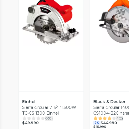
Vista Previa
Vista P
Einhell
Black & Decker
Sierra circular 7 1/4'' 1300W
Sierra circular 1
TC-CS 1300 Einhell
CS1004-B2C nara
0
(
0
)
4
(
2
)
$49.990
$44.990
2%
$45.990