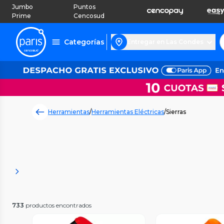
Jumbo
Puntos
Prime
Cencosud
Categorías
Entregar en Las Condes
Herramientas
/
Herramientas Eléctricas
/
Sierras
733
productos encontrados