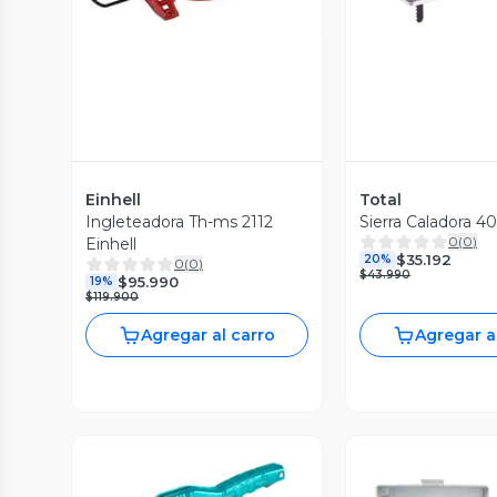
Einhell
Total
Ingleteadora Th-ms 2112
Sierra Caladora 4
0
(
0
)
Einhell
$35.192
20%
0
(
0
)
$43.990
$95.990
19%
$119.900
Agregar al carro
Agregar a