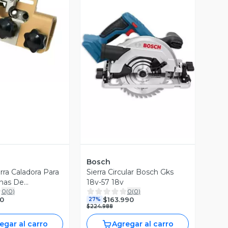
ista Previa
Vista Previa
Bosch
erra Caladora Para
Sierra Circular Bosch Gks
enas De
18v-57 18v
0
(
0
)
0
(
0
)
0
$163.990
27%
$224.988
egar al carro
Agregar al carro