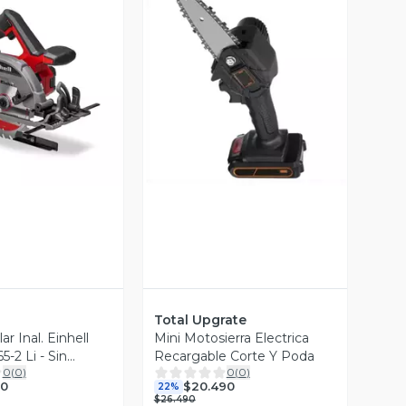
ista Previa
Vista Previa
Total Upgrate
lar Inal. Einhell
Mini Motosierra Electrica
5-2 Li - Sin
Recargable Corte Y Poda
0
(
0
)
0
(
0
)
00
$20.490
22%
$26.490