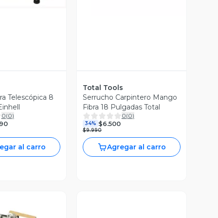
Total Tools
ra Telescópica 8
Serrucho Carpintero Mango
inhell
Fibra 18 Pulgadas Total
0
(
0
)
0
(
0
)
990
$6.500
34%
$9.990
egar al carro
Agregar al carro