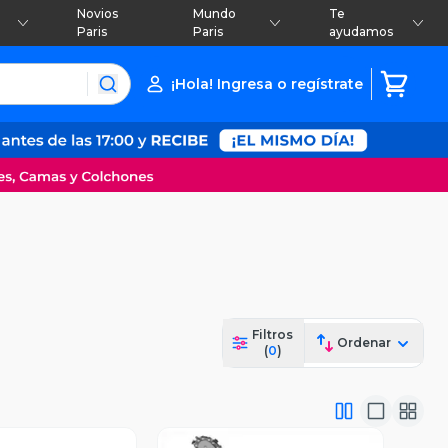
Novios
Mundo
Te
Paris
Paris
ayudamos
¡Hola! Ingresa o regístrate
Filtros
Ordenar
(
0
)