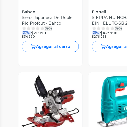
Bahco
Einhell
Sierra Japonesa De Doble
SIERRA HUINC
Filo Profcut - Bahco
EINHELL TC-SB 
0
(
0
)
0
(
0
)
250W
$21.990
$187.990
37%
31%
$34.990
$276.238
Agregar al carro
Agregar a
Vista Previa
Vista P