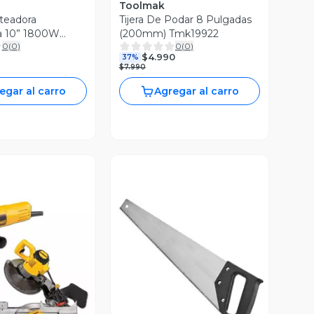
Toolmak
eteadora
Tijera De Podar 8 Pulgadas
 10” 1800W
(200mm) Tmk19922
0
(
0
)
0
(
0
)
SM161-B2
$4.990
37%
$7.990
egar al carro
Agregar al carro
Vista Previa
ista Previa