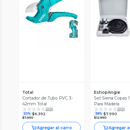
Vista Previa
Vista P
Total
EshopAngie
Cortador de Tubo PVC 3-
Set Sierra Copas 
42mm Total
Para Madera
0
(
0
)
0
(
0
)
$6.392
$7.990
20%
38%
$7.990
$12.990
Agregar al carro
Agregar a