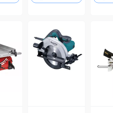
Vista Previa
revia
V