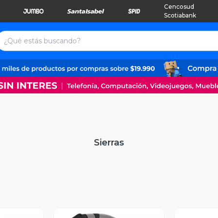
Cencosud
Scotiabank
Sierras