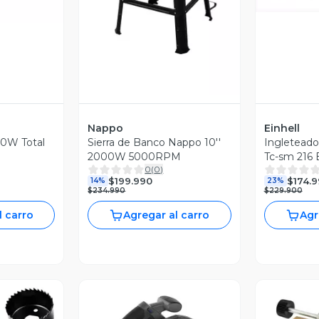
Nappo
Einhell
00W Total
Sierra de Banco Nappo 10''
Ingleteado
2000W 5000RPM
Tc-sm 216 E
0
(
0
)
$199.990
$174.
14%
23%
$234.990
$229.900
l carro
Agregar al carro
Agr