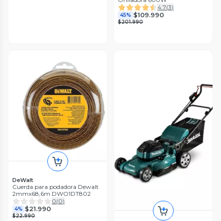
4.7
(
3
)
$109.990
45%
$201.990
DeWalt
Cuerda para podadora Dewalt
2mmx68,6m DWO1DT802
0
(
0
)
$21.990
4%
$22.990