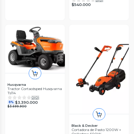
$540.000
Husqvarna
Tractor Cortacésped Husqvarna
Ts114
0
(
0
)
$3.390.000
8%
$3.699.900
Black & Decker
Cortadora de Pasto 1200W +
Orilladora 600W