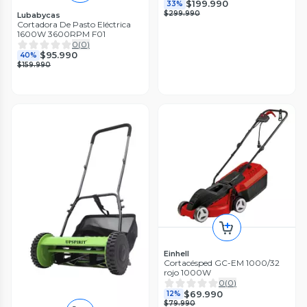
$199.990
33%
$299.990
Lubabycas
Cortadora De Pasto Eléctrica
1600W 3600RPM F01
0
(
0
)
$95.990
40%
$159.990
Einhell
Cortacésped GC-EM 1000/32
rojo 1000W
0
(
0
)
$69.990
12%
$79.990