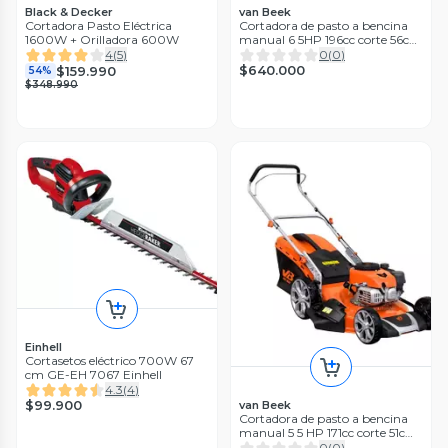
Black & Decker
van Beek
Cortadora Pasto Eléctrica
Cortadora de pasto a bencina
1600W + Orilladora 600W
manual 6 5HP 196cc corte 56cm
70L
4
(
5
)
0
(
0
)
$640.000
$159.990
54%
$348.990
Einhell
Cortasetos eléctrico 700W 67
cm GE-EH 7067 Einhell
4.3
(
4
)
$99.900
van Beek
Cortadora de pasto a bencina
manual 5 5 HP 171cc corte 51cm
70L
0
(
0
)