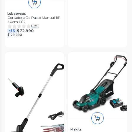
Lubabycas
Cortadora De Pasto Manual 16"
40cm F02
0
(
0
)
$72.990
43%
$129.990
Makita