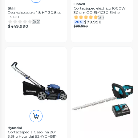
Einhell
Cortacésped eléctrico 1000W
Stihl
Desmalezadora 1.8 HP 30.8 cc
30 cm GC-EM1030 Einhell
FS 120
5
(
1
)
0
(
0
)
$79.990
20%
$449.990
$99.990
Hyundai
Cortacésped a Gasolina 20"
3.3hp Hyundai 82HYGM51P