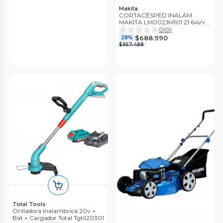
Makita
CORTACÉSPED INALÁM
MAKITA LM002JM101 21 64V+
BAT 4.0AH+CARG
0
(
0
)
$688.990
28%
$957.488
Total Tools
Orilladora Inalambrica 20v +
Bat + Cargador Total Tgtli20301