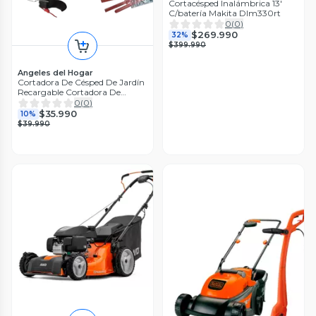
Cortacésped Inalámbrica 13'
C/batería Makita Dlm330rt
0
(
0
)
$269.990
32%
$399.990
Angeles del Hogar
Cortadora De Césped De Jardín
Recargable Cortadora De
Césped
0
(
0
)
$35.990
10%
$39.990