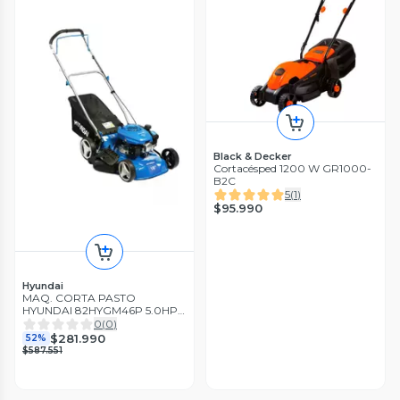
Black & Decker
Cortacésped 1200 W GR1000-
B2C
5
(
1
)
$95.990
Hyundai
MAQ. CORTA PASTO
HYUNDAI 82HYGM46P 5.0HP
S/AUTOP
0
(
0
)
$281.990
52%
$587.551