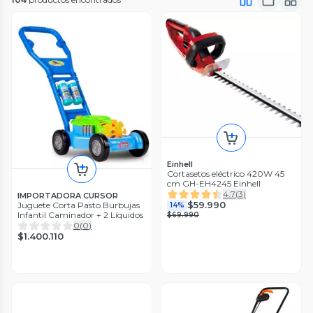
Einhell
Cortasetos eléctrico 420W 45
cm GH-EH4245 Einhell
4.7
(
3
)
IMPORTADORA CURSOR
$59.990
Juguete Corta Pasto Burbujas
14%
Infantil Caminador + 2 Líquidos
$69.990
0
(
0
)
$1.400.110