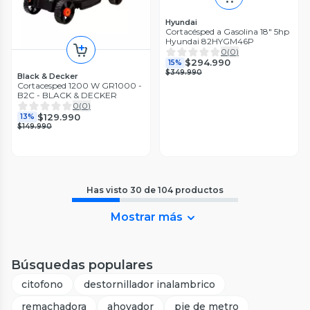
Hyundai
Cortacésped a Gasolina 18" 5hp
Hyundai 82HYGM46P
0
(
0
)
$294.990
15%
$349.990
Black & Decker
Cortacesped 1200 W GR1000 -
B2C - BLACK & DECKER
0
(
0
)
$129.990
13%
$149.990
Has visto
30
de
104
productos
Mostrar más
Búsquedas populares
citofono
destornillador inalambrico
remachadora
ahoyador
pie de metro