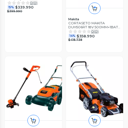
0
(
0
)
$339.990
15%
$399.990
Makita
CORTASETO MAKITA
DUH506RT 18V 500MM+1BAT
5.0AH+CARG
0
(
0
)
$358.990
14%
$418.738