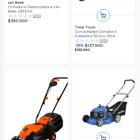
van Beek
Orilladora Desbrozadora van
Beek vB330A
0
(
0
)
$350.000
Total Tools
Cortacésped Cortadora
Podadora 1600w Total
Tgt616152
0
(
0
)
$137.500
29%
$195.990