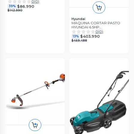
0
(
0
)
$86.990
39%
$142.990
Hyundai
MAQUINA CORTAR PASTO
HYUNDAI 6.5HP
AUTOPROPULZADA
0
(
0
)
$403.990
13%
$469.488