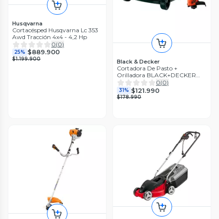
Husqvarna
Cortacésped Husqvarna Lc 353
Awd Tracción 4x4 - 4,2 Hp
0
(
0
)
$889.900
25%
$1.199.900
Black & Decker
Cortadora De Pasto +
Orilladora BLACK+DECKER
GR3000-GL350
0
(
0
)
$121.990
31%
$178.990