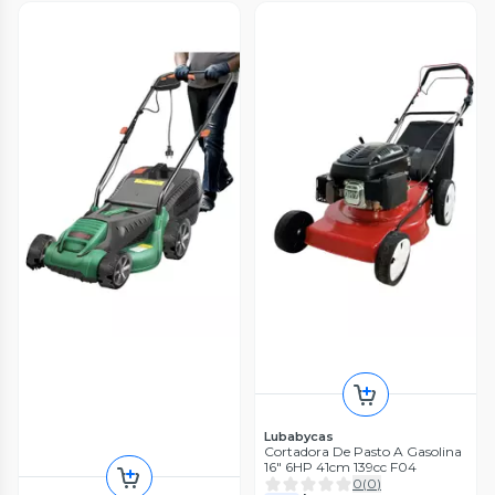
Lubabycas
Cortadora De Pasto A Gasolina
16" 6HP 41cm 139cc F04
0
(
0
)