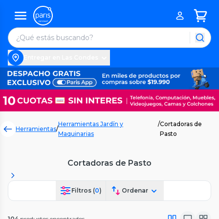
Entregar en Las Condes
Herramientas Jardín y
/
Cortadoras de
Herramientas
/
Maquinarias
Pasto
Cortadoras de Pasto
Filtros (
0
)
Ordenar
104
productos encontrados