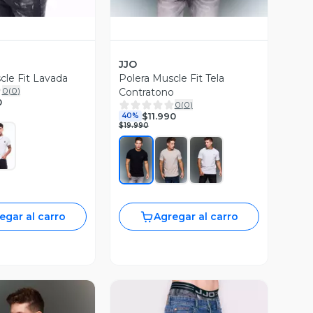
JJO
cle Fit Lavada
Polera Muscle Fit Tela
0
(
0
)
Contratono
0
0
(
0
)
$11.990
40%
$19.990
egar al carro
Agregar al carro