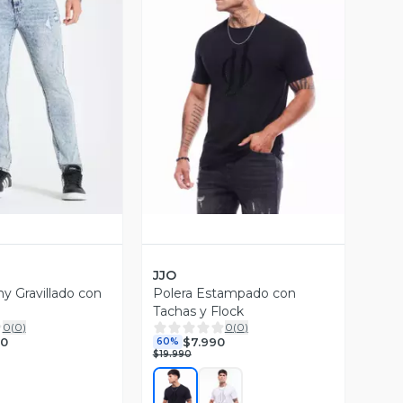
ista Previa
Vista Previa
JJO
y Gravillado con
Polera Estampado con
Tachas y Flock
0
(
0
)
0
(
0
)
90
$7.990
60%
$19.990