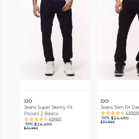
Vista Previa
Vista P
JJO
JJO
Jeans Super Skinny Fit
Jeans Slim Fit Da
4.5
(
105
Oscuro 2 Básico
$24.490
30%
4.5
(
60
)
$34.990
$24.490
30%
$34.990