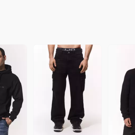
revia
Vista Previa
V