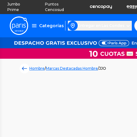
Jumbo
Puntos
Prime
Cencosud
Categorías
Entregar en Las Condes
Hombre
/
Marcas Destacadas Hombre
/
JJO