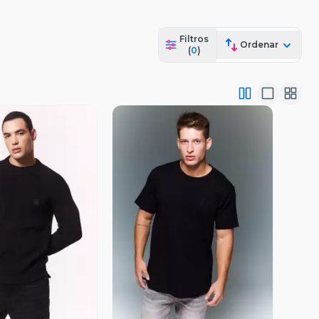
Filtros
Ordenar
(
0
)
ista Previa
Vista Previa