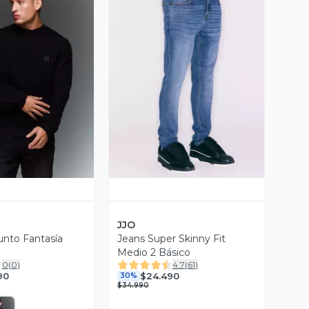
ista Previa
Vista Previa
JJO
nto Fantasía
Jeans Super Skinny Fit
Medio 2 Básico
0
(
0
)
4.7
(
61
)
90
$24.490
30%
$34.990