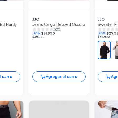
JJO
JJO
 Ed Hardy
Jeans Cargo Relaxed Oscuro
Sweater Mu
0
(
0
)
$31.990
$27.9
20%
20%
$39.990
$34.990
l carro
Agregar al carro
Agr