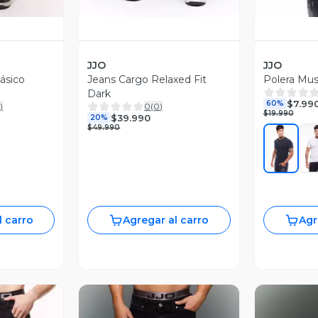
JJO
JJO
ásico
Jeans Cargo Relaxed Fit
Polera Mus
Dark
$7.99
60%
0
)
0
(
0
)
$19.990
$39.990
20%
$49.990
l carro
Agregar al carro
Agr