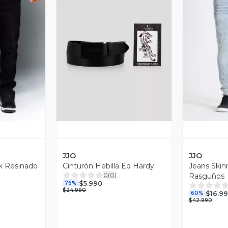
revia
Vista Previa
V
JJO
JJO
k Resinado
Cinturón Hebilla Ed Hardy
Jeans Skinn
0
(
0
)
Rasguños
$5.990
76%
$24.990
$16.9
60%
$42.990