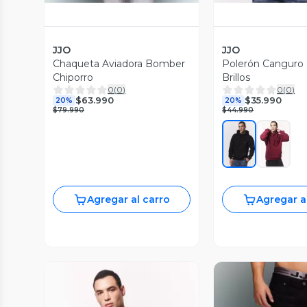
JJO
JJO
Chaqueta Aviadora Bomber
Polerón Canguro
Chiporro
Brillos
0
(
0
)
0
(
0
)
$63.990
$35.990
20%
20%
$79.990
$44.990
Agregar al carro
Agregar a