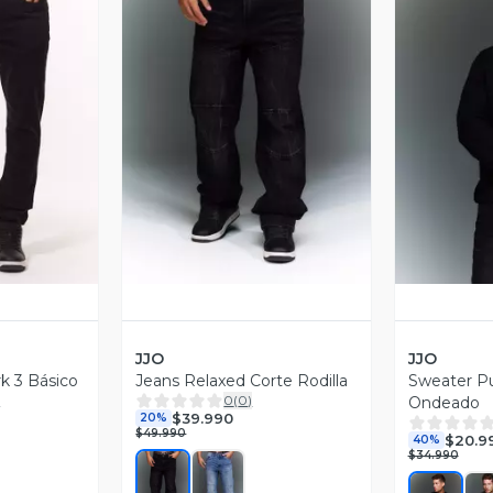
revia
Vista Previa
V
JJO
JJO
rk 3 Básico
Jeans Relaxed Corte Rodilla
Sweater Pu
)
0
(
0
)
Ondeado
$39.990
20%
$49.990
$20.9
40%
$34.990