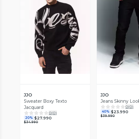
Vista Previa
Vista P
JJO
JJO
Sweater Boxy Texto
Jeans Skinny Loo
0
(
0
)
Jacquard
$23.990
40%
0
(
0
)
$39.990
$27.990
20%
$34.990