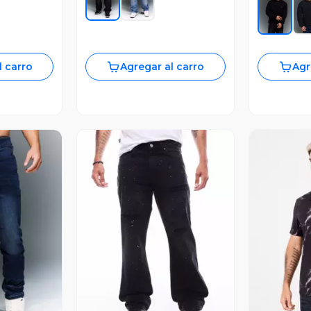
l carro
Agregar al carro
Agr
revia
Vista Previa
V