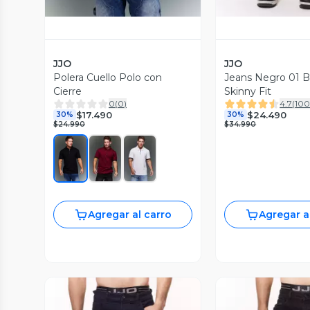
JJO
JJO
Polera Cuello Polo con
Jeans Negro 01 B
Cierre
Skinny Fit
0
(
0
)
4.7
(
10
$17.490
$24.490
30%
30%
$24.990
$34.990
Agregar al carro
Agregar a