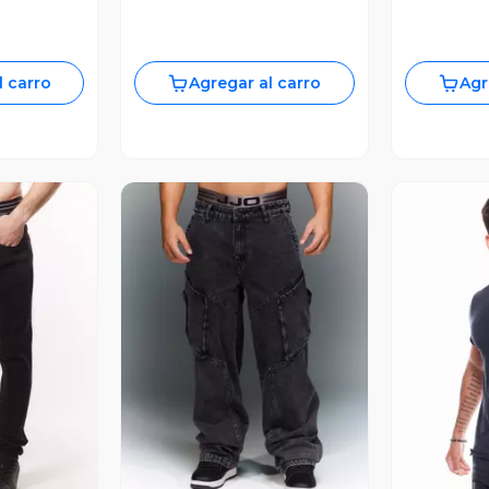
l carro
Agregar al carro
Agr
revia
Vista Previa
V