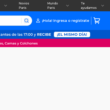
Novios
Mundo
Te
Paris
Paris
ayudamos
¡Hola! Ingresa o regístrate