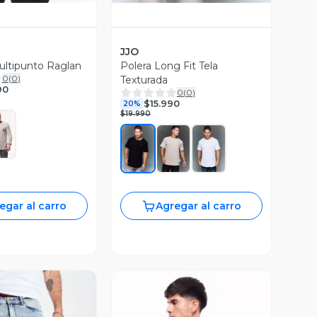
JJO
ltipunto Raglan
Polera Long Fit Tela
0
(
0
)
Texturada
90
0
(
0
)
$15.990
20%
$19.990
egar al carro
Agregar al carro