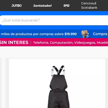
Cencosud
Scotiabank