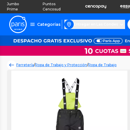
Jumbo
Puntos
Prime
Cencosud
Categorías
Entregar en Las Condes
Ferretería
/
Ropa de Trabajo y Protección
/
Ropa de Trabajo