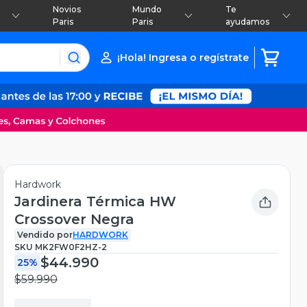
Novios
Mundo
Te
Paris
Paris
ayudamos
¡Hola! Ingresa o regístrate
Hardwork
Jardinera Térmica HW
Crossover Negra
Vendido por
HARDWORK
SKU
MK2FW0F2HZ-2
$44.990
25%
$59.990