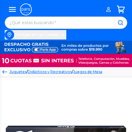
Entregar en Las Condes
Juguetes
/
Didácticos y Recreativos
/
Juegos de Mesa