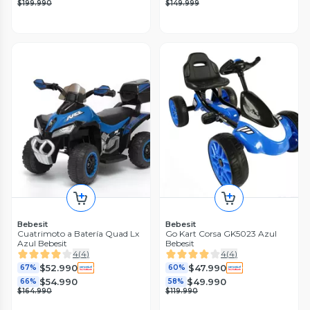
$199.990
$149.999
Bebesit
Bebesit
Cuatrimoto a Batería Quad Lx
Go Kart Corsa GK5023 Azul
Azul Bebesit
Bebesit
4
(
4
)
4
(
4
)
$52.990
$47.990
67%
60%
$54.990
$49.990
66%
58%
$164.990
$119.990