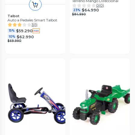
Terreno Mango Direccional
0
(
0
)
$64.990
23%
$84.990
Talbot
Auto a Pedales Smart Talbot
3
(
1
)
$59.290
15%
$62.990
10%
$69.990