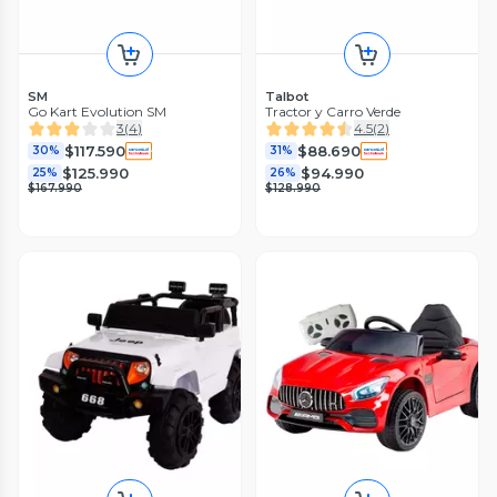
SM
Talbot
Go Kart Evolution SM
Tractor y Carro Verde
3
(
4
)
4.5
(
2
)
$117.590
$88.690
30%
31%
$125.990
$94.990
25%
26%
$167.990
$128.990