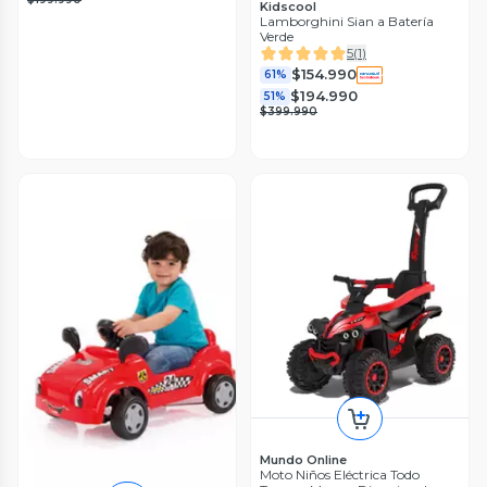
Kidscool
Lamborghini Sian a Batería
Verde
5
(
1
)
$154.990
61%
$194.990
51%
$399.990
Mundo Online
Moto Niños Eléctrica Todo