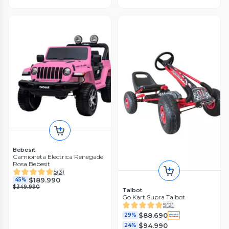
Bebesit
Camioneta Electrica Renegade
Rosa Bebesit
5
(
3
)
$189.990
45%
$349.990
Talbot
Go Kart Supra Talbot
5
(
2
)
$88.690
29%
$94.990
24%