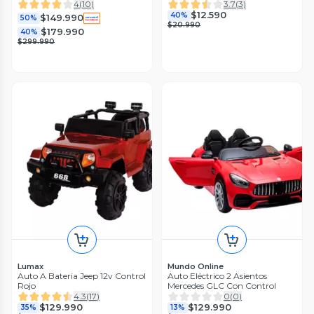
4
(
10
)
3.7
(
3
)
$12.590
40%
$149.990
50%
$20.990
$179.990
40%
$299.990
Lumax
Mundo Online
Auto A Bateria Jeep 12v Control
Auto Eléctrico 2 Asientos
Rojo
Mercedes GLC Con Control
4.3
(
17
)
0
(
0
)
$129.990
$129.990
35%
13%