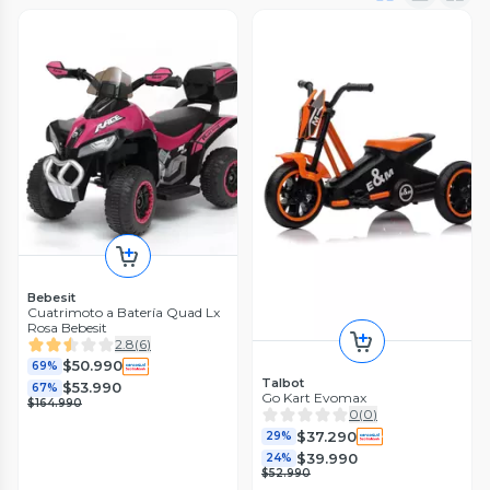
Bebesit
Cuatrimoto a Batería Quad Lx
Rosa Bebesit
2.8
(
6
)
$50.990
69%
Talbot
$53.990
67%
Go Kart Evomax
$164.990
0
(
0
)
$37.290
29%
$39.990
24%
$52.990