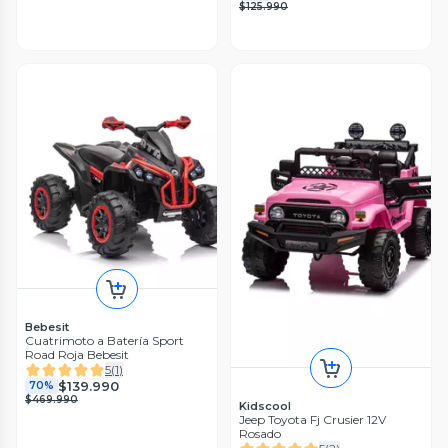
$125.990
Bebesit
Cuatrimoto a Batería Sport
Road Roja Bebesit
5
(
1
)
$139.990
70%
$469.990
Kidscool
Jeep Toyota Fj Crusier 12V
Rosado