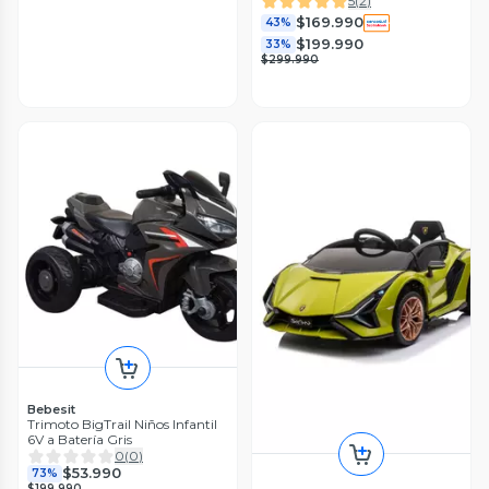
5
(
2
)
$169.990
43%
$199.990
33%
$299.990
Bebesit
Trimoto BigTrail Niños Infantil
6V a Batería Gris
0
(
0
)
$53.990
73%
$199.990