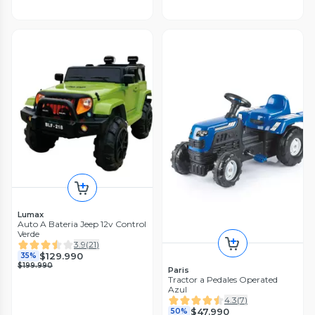
Lumax
Auto A Bateria Jeep 12v Control
Verde
3.9
(
21
)
$129.990
35%
$199.990
Paris
Tractor a Pedales Operated
Azul
4.3
(
7
)
$47.990
50%