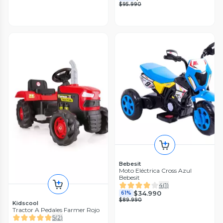
$95.990
Bebesit
Moto Eléctrica Cross Azul
Bebesit
4
(
1
)
$34.990
61%
$89.990
Kidscool
Tractor A Pedales Farmer Rojo
5
(
2
)