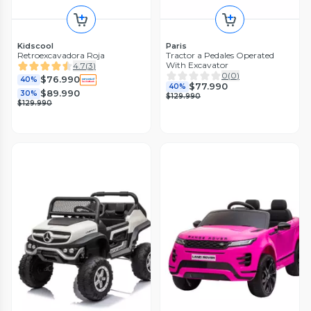
Kidscool
Paris
Retroexcavadora Roja
Tractor a Pedales Operated
With Excavator
4.7
(
3
)
0
(
0
)
$76.990
40%
$77.990
40%
$89.990
30%
$129.990
$129.990