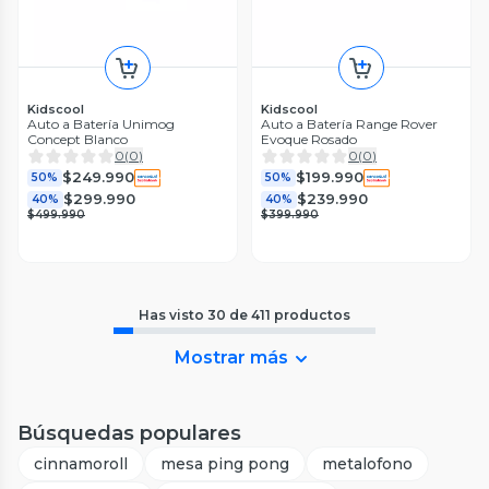
Kidscool
Kidscool
Auto a Batería Unimog
Auto a Batería Range Rover
Concept Blanco
Evoque Rosado
0
(
0
)
0
(
0
)
$249.990
$199.990
50%
50%
$299.990
$239.990
40%
40%
$499.990
$399.990
Has visto
30
de
411
productos
Mostrar más
Búsquedas populares
cinnamoroll
mesa ping pong
metalofono