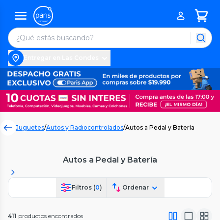
Entregar en Las Condes
Juguetes
/
Autos y Radiocontrolados
/
Autos a Pedal y Batería
Autos a Pedal y Batería
Filtros (
0
)
Ordenar
411
productos encontrados