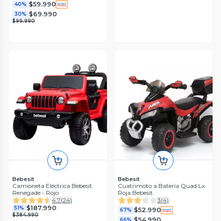
$59.990
40%
$69.990
30%
$99.990
Bebesit
Bebesit
Camioneta Eléctrica Bebesit
Cuatrimoto a Batería Quad Lx
Renegade - Rojo
Roja Bebesit
4.7
(
24
)
3
(
4
)
$187.990
51%
$52.990
67%
$384.990
$54.990
66%