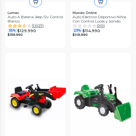
Lumax
Mundo Online
Auto A Bateria Jeep 12v Control
Auto Electrico Deportivo Niños
Blanco
Con Control Luces y Sonido
3.9
(
27
)
0
(
0
)
$129.990
$114.990
35%
23%
$199.990
$149.990