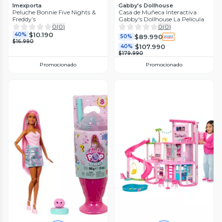
Imexporta
Gabby's Dollhouse
Peluche Bonnie Five Nights &
Casa de Muñeca Interactiva
Freddy’s
Gabby's Dollhouse La Película
0
(
0
)
0
(
0
)
$10.190
40%
$89.990
50%
$16.990
$107.990
40%
$179.990
Promocionado
Promocionado