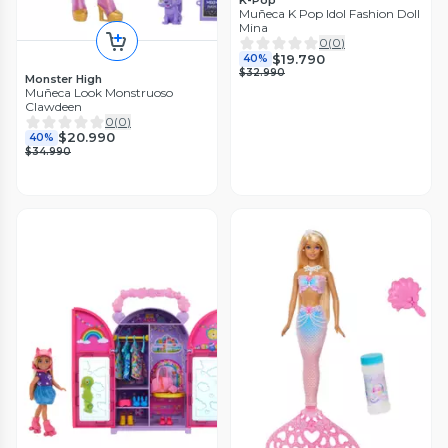
K-Pop
Muñeca K Pop Idol Fashion Doll
Mina
0
(
0
)
$19.790
40%
$32.990
Monster High
Muñeca Look Monstruoso
Clawdeen
0
(
0
)
$20.990
40%
$34.990