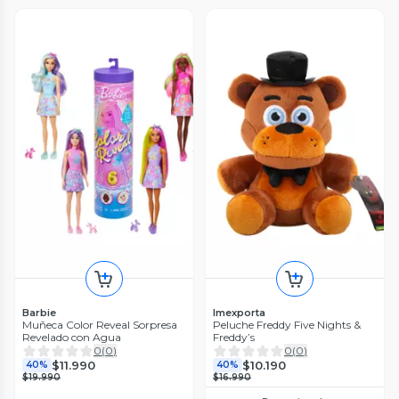
Barbie
Imexporta
Muñeca Color Reveal Sorpresa
Peluche Freddy Five Nights &
Revelado con Agua
Freddy’s
0
(
0
)
0
(
0
)
$11.990
$10.190
40%
40%
$19.990
$16.990