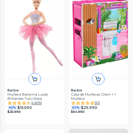
Barbie
Barbie
Muñeca Bailarina Luces
Casa de Muñecas Glam + 1
Brillantes Tutú Rosa
Muñeca
4.6
(
15
)
5
(
1
)
$15.590
$25.990
40%
60%
$25.990
$64.990