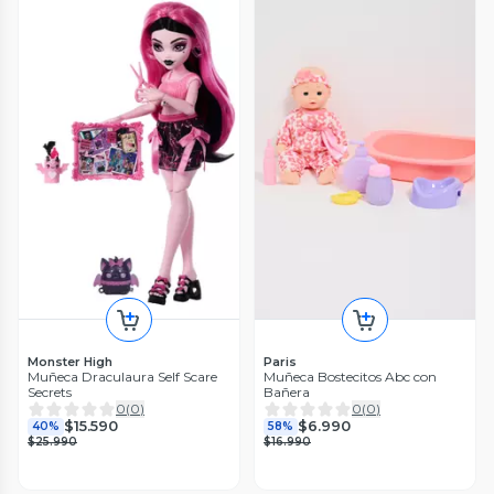
Monster High
Paris
Muñeca Draculaura Self Scare
Muñeca Bostecitos Abc con
Secrets
Bañera
0
(
0
)
0
(
0
)
$15.590
$6.990
40%
58%
$25.990
$16.990