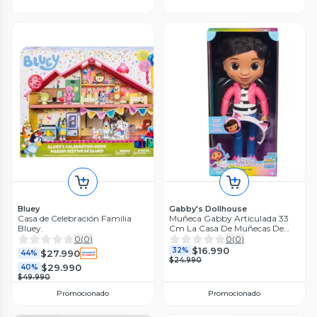
Bluey
Gabby's Dollhouse
Casa de Celebración Familia
Muñeca Gabby Articulada 33
Bluey.
Cm La Casa De Muñecas De
Gabby
0
(
0
)
0
(
0
)
$16.990
32%
$27.990
44%
$24.990
$29.990
40%
$49.990
Promocionado
Promocionado