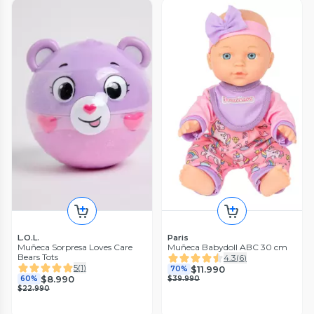
L.O.L.
Paris
Muñeca Sorpresa Loves Care
Muñeca Babydoll ABC 30 cm
Bears Tots
4.3
(
6
)
5
(
1
)
$11.990
70%
$8.990
60%
$39.990
$22.990