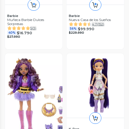
Barbie
Barbie
Muñeca Barbie Dulces
Nueva Casa de los Sueños
Sorpresas
4.7
(
152
)
5
(
3
)
$99.990
56%
$16.790
40%
$229.990
$27.990