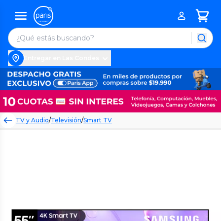
Entregar en Las Condes
TV y Audio
/
Televisión
/
Smart TV