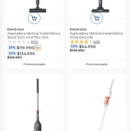
Electrolux
Electrolux
Aspiradora Vertical Inalámbrica
Aspiradora Vertical Inalámbrica
150W 300 ml PTEC 100
90W ERG019
0
(
0
)
4
(
6
)
$64.990
53%
$119.990
29%
$139.990
$134.990
20%
$169.990
Promocionado
Promocionado