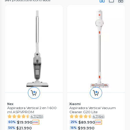
Nex
Xiaomi
Aspiradora Vertical 2 en 1 600
Aspiradora Vertical Vacuum
ml ASPVPROM
Cleaner G20 Lite
4.7
(
219
)
4.7
(
64
)
$19.990
$89.990
60%
25%
$21.990
$99.990
56%
16%