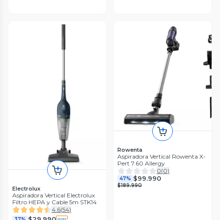
Rowenta
Aspiradora Vertical Rowenta X-
Pert 7.60 Allergy
0
(
0
)
$99.990
47%
$189.990
Electrolux
Aspiradora Vertical Electrolux
Filtro HEPA y Cable 5m STK14
4.6
(
54
)
$29.990
37%