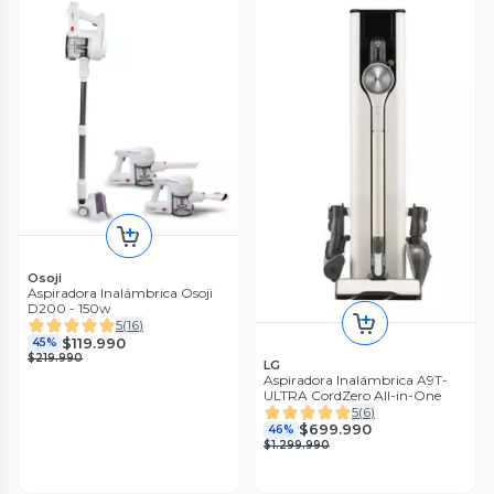
Osoji
Aspiradora Inalámbrica Osoji
D200 - 150w
5
(
16
)
$119.990
45%
$219.990
LG
Aspiradora Inalámbrica A9T-
ULTRA CordZero All-in-One
5
(
6
)
$699.990
46%
$1.299.990