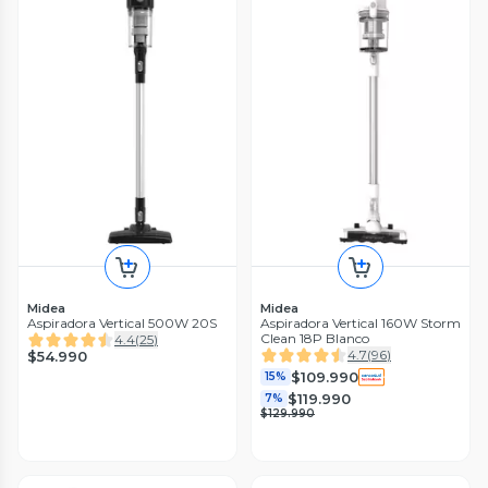
Midea
Midea
Aspiradora Vertical 500W 20S
Aspiradora Vertical 160W Storm
Clean 18P Blanco
4.4
(
25
)
4.7
(
96
)
$54.990
$109.990
15%
$119.990
7%
$129.990