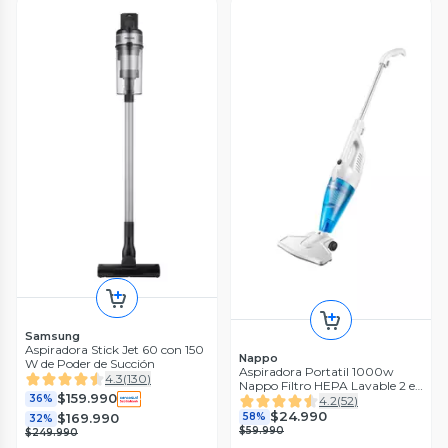
Samsung
Aspiradora Stick Jet 60 con 150
Nappo
W de Poder de Succión
Aspiradora Portatil 1000w
4.3
(
130
)
Nappo Filtro HEPA Lavable 2 en
$159.990
1
36%
4.2
(
52
)
$24.990
58%
$169.990
32%
$59.990
$249.990