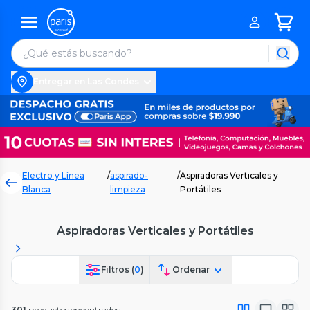
Entregar en Las Condes
Electro y Línea
/
aspirado-
/
Aspiradoras Verticales y
Blanca
limpieza
Portátiles
Aspiradoras Verticales y Portátiles
Filtros (
0
)
Ordenar
301
productos encontrados