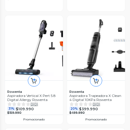
Rowenta
Rowenta
Aspiradora Vertical X Pert 5.8
Aspiradora Trapeadora X Clean
Digital Allergy Rowenta
4 Digital 10KPa Rowenta
0
(
0
)
0
(
0
)
$109.990
$399.990
31%
20%
$159.990
$499.990
Promocionado
Promocionado