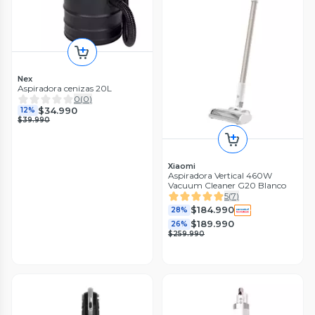
Nex
Aspiradora cenizas 20L
0
(
0
)
$34.990
12%
$39.990
Xiaomi
Aspiradora Vertical 460W
Vacuum Cleaner G20 Blanco
5
(
7
)
$184.990
28%
$189.990
26%
$259.990