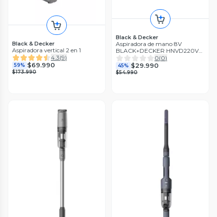
Black & Decker
Aspiradora de mano 8V
Black & Decker
Aspiradora vertical 2 en 1
BLACK+DECKER HNVD220V8-
B2C
4.3
(
9
)
0
(
0
)
$69.990
$29.990
59%
45%
$173.990
$54.990