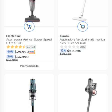
Electrolux
Xiaomi
Aspiradora Vertical Super Speed
Aspiradora Vertical Inalámbrica
Ultra STK15
3 en 1 Cleaner P30
4.7
(
93
)
0
(
0
)
$69.990
12%
$29.990
40%
$79.990
$34.990
30%
$49.990
Promocionado