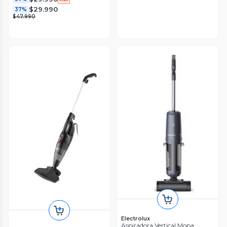
$29.990
37%
$47.990
Electrolux
Aspiradora Vertical Mopa