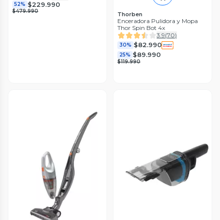
$229.990
52%
$479.990
Thorben
Enceradora Pulidora y Mopa
Thor Spin Bot 4x
3.9
(
70
)
$82.990
30%
$89.990
25%
$119.990