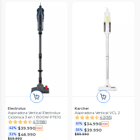
Electrolux
Karcher
Aspiradora Vertical Electrolux
Aspiradora Vertical VCL 2
Ciclónica 3 en 1 1300W PTE10
4.2
(
35
)
4.7
(
158
)
$34.990
61%
$39.990
42%
$39.990
55%
$46.990
32%
$89.990
$69.990