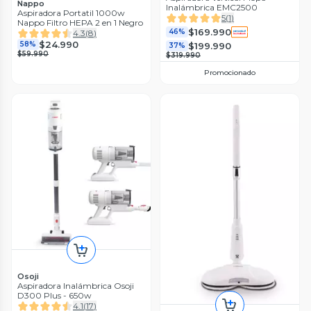
Nappo
Inalámbrica EMC2500
Aspiradora Portatil 1000w
5
(
1
)
Nappo Filtro HEPA 2 en 1 Negro
$169.990
46%
4.3
(
8
)
$24.990
58%
$199.990
37%
$59.990
$319.990
Promocionado
Osoji
Aspiradora Inalámbrica Osoji
D300 Plus - 650w
4.1
(
17
)