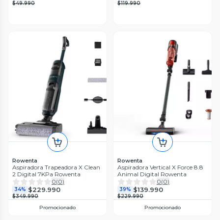
$49.990
$119.990
Rowenta
Rowenta
Aspiradora Trapeadora X Clean
Aspiradora Vertical X Force 8.8
2 Digital 7KPa Rowenta
Animal Digital Rowenta
0
(
0
)
0
(
0
)
$229.990
$139.990
34%
39%
$349.990
$229.990
Promocionado
Promocionado