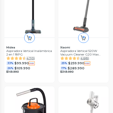
Midea
Xiaomi
Aspiradora Vertical Inalámbrica
Aspiradora Vertical 520W
2 en 1 18PG
Vacuum Cleaner G20 Max
Negro
4.7
(
3
)
4.6
(
8
)
$99.990
$259.990
33%
25%
$109.990
$289.990
26%
17%
$149.990
$349.990