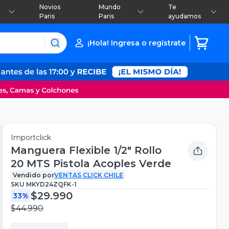
Novios
Mundo
Te
Paris
Paris
ayudamos
¡Hola! Ingresa o regístrate
Importclick
Manguera Flexible 1/2" Rollo
20 MTS Pistola Acoples Verde
Vendido por
VENTAS CLICK CHILE
SKU
MKYD24ZQFK-1
$29.990
33%
$44.990