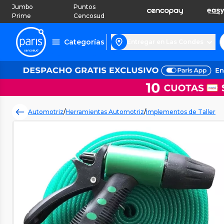
Jumbo
Puntos
Prime
Cencosud
Categorías
Entregar en Las Condes
Automotriz
/
Herramientas Automotriz
/
Implementos de Taller