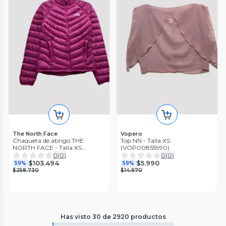
The North Face
Vopero
Chaqueta de abrigo THE
Top NN - Talla XS
NORTH FACE - Talla XS
(VOP00855990)
(VOP00841463)
0
(
0
)
0
(
0
)
$103.494
$5.990
59%
59%
$258.730
$14.970
Has visto
30
de
2920
productos