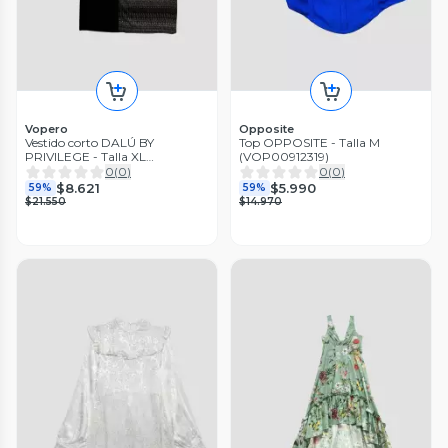
Vopero
Opposite
Vestido corto DALÚ BY
Top OPPOSITE - Talla M
PRIVILEGE - Talla XL
(VOP00912319)
(VOP00921791)
0
(
0
)
0
(
0
)
$8.621
$5.990
59%
59%
$21.550
$14.970