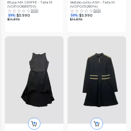
Blusa MA GRIFFE - Talla M
Vestido corto ASH - Talla M
(VOP00885790)
(VOP00928914)
0
(
0
)
0
(
0
)
$5.990
$5.990
59%
59%
$14.970
$14.970