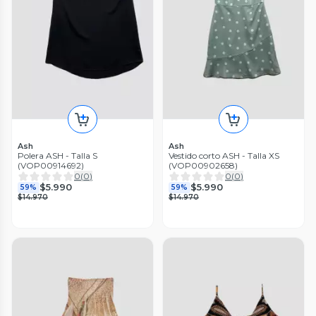
Ash
Ash
Polera ASH - Talla S
Vestido corto ASH - Talla XS
(VOP00914692)
(VOP00902658)
0
(
0
)
0
(
0
)
$5.990
$5.990
59%
59%
$14.970
$14.970