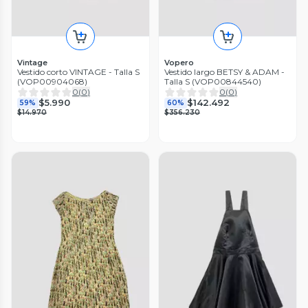
Vintage
Vopero
Vestido corto VINTAGE - Talla S
Vestido largo BETSY & ADAM -
(VOP00904068)
Talla S (VOP00844540)
0
(
0
)
0
(
0
)
$5.990
$142.492
59%
60%
$14.970
$356.230