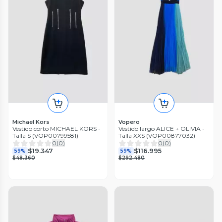
Michael Kors
Vopero
Vestido corto MICHAEL KORS -
Vestido largo ALICE + OLIVIA -
Talla S (VOP00799581)
Talla XXS (VOP00877032)
0
(
0
)
0
(
0
)
$19.347
$116.995
59%
59%
$48.360
$292.480