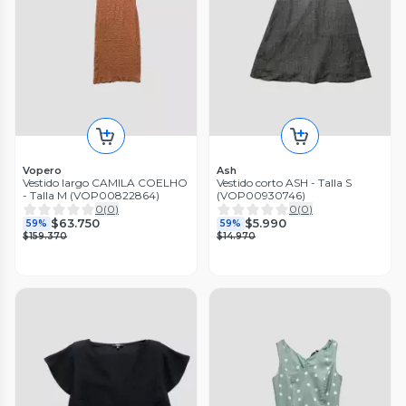
Vopero
Ash
Vestido largo CAMILA COELHO
Vestido corto ASH - Talla S
- Talla M (VOP00822864)
(VOP00930746)
0
(
0
)
0
(
0
)
$63.750
$5.990
59%
59%
$159.370
$14.970