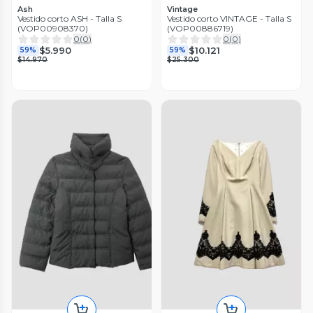
Ash
Vintage
Vestido corto ASH - Talla S
Vestido corto VINTAGE - Talla S
(VOP00908370)
(VOP00886719)
0
(
0
)
0
(
0
)
$5.990
$10.121
59%
59%
$14.970
$25.300