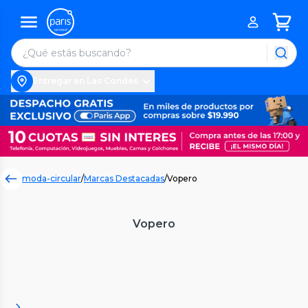
Entregar en Las Condes
moda-circular
/
Marcas Destacadas
/
Vopero
Vopero