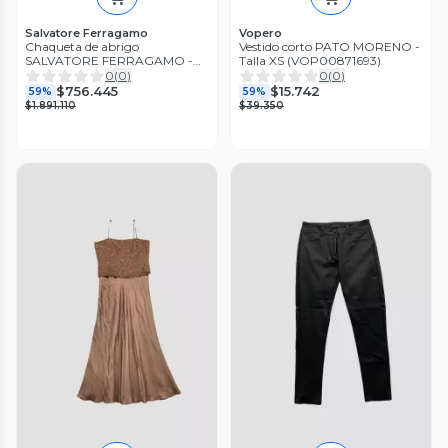
Salvatore Ferragamo
Vopero
Chaqueta de abrigo
Vestido corto PATO MORENO -
SALVATORE FERRAGAMO -
Talla XS (VOP00871693)
Talla S (VOP00770737)
0
(
0
)
0
(
0
)
$756.445
$15.742
59%
59%
$1.891.110
$39.350