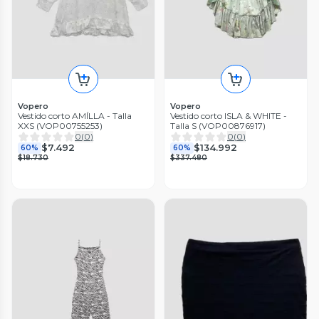
Vopero
Vopero
Vestido corto AMÍLLA - Talla
Vestido corto ISLA & WHITE -
XXS (VOP00755253)
Talla S (VOP00876917)
0
(
0
)
0
(
0
)
$7.492
$134.992
60%
60%
$18.730
$337.480