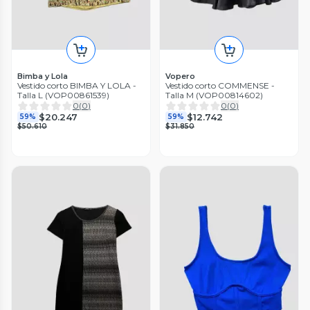
Bimba y Lola
Vopero
Vestido corto BIMBA Y LOLA -
Vestido corto COMMENSE -
Talla L (VOP00861539)
Talla M (VOP00814602)
0
(
0
)
0
(
0
)
$20.247
$12.742
59%
59%
$50.610
$31.850