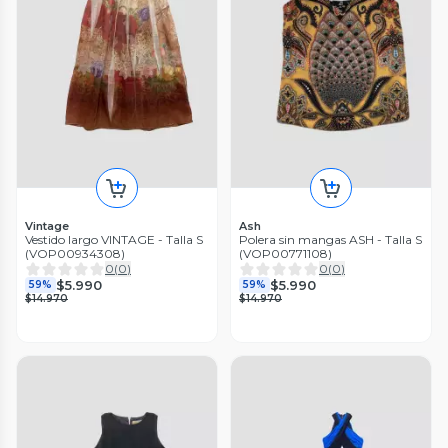
Vintage
Ash
Vestido largo VINTAGE - Talla S
Polera sin mangas ASH - Talla S
(VOP00934308)
(VOP00771108)
0
(
0
)
0
(
0
)
$5.990
$5.990
59%
59%
$14.970
$14.970