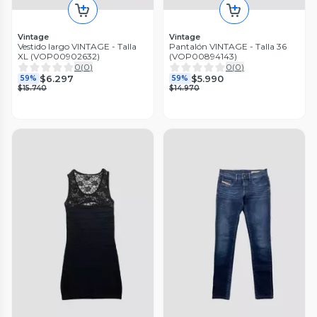
Vintage
Vintage
Vestido largo VINTAGE - Talla
Pantalón VINTAGE - Talla 36
XL (VOP00902632)
(VOP00894143)
0
(
0
)
0
(
0
)
$6.297
$5.990
59%
59%
$15.740
$14.970