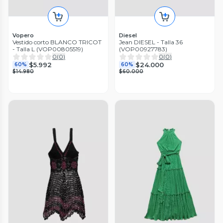
Vopero
Diesel
Vestido corto BLANCO TRICOT
Jean DIESEL - Talla 36
- Talla L (VOP00805519)
(VOP00927783)
0
(
0
)
0
(
0
)
$5.992
$24.000
60%
60%
$14.980
$60.000