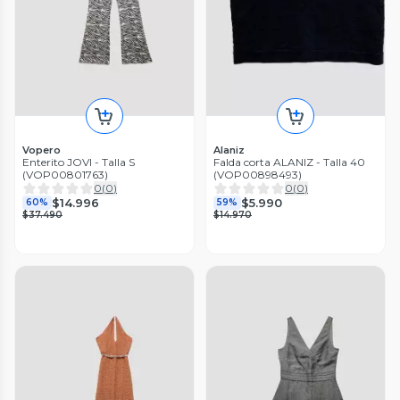
Vopero
Alaniz
Enterito JOVI - Talla S
Falda corta ALANIZ - Talla 40
(VOP00801763)
(VOP00898493)
0
(
0
)
0
(
0
)
$14.996
$5.990
60%
59%
$37.490
$14.970