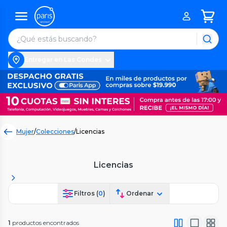
Entregar en Las Condes
Mujer
/
Colecciones
/
Licencias
Licencias
Filtros (
0
)
Ordenar
1
productos encontrados