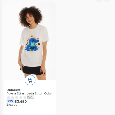
Opposite
Polera Estampada Stitch Color
0
(
0
)
$3.490
79%
$16.990