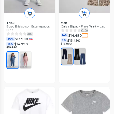
Tribu
Melt
Buzo Básico con Estampados
Calza Bipack Flare Print y Liso
Niña
0
(
0
)
0
(
0
)
$14.490
14%
$13.990
30%
$15.490
8%
$14.990
25%
$16.990
$19.990