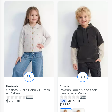
Umbrale
Aussie
Chaleco Cuello Bobo y Puntos
Polerón Doble Manga con
en Relieve
Lavado Acid Wash
0
(
0
)
0
(
0
)
$23.990
$16.990
15%
$19.990