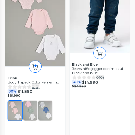
Black and Blue
Jeans niño jogger denim azul
Black and blue
0
(
0
)
Tribu
$14.990
Body Tripack Color Femenino
40%
0
(
0
)
$24.990
$11.890
30%
$16.990