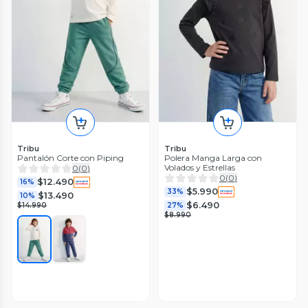
Tribu
Tribu
Pantalón Corte con Piping
Polera Manga Larga con
Volados y Estrellas
0
(
0
)
0
(
0
)
$12.490
16%
$5.990
33%
$13.490
10%
$6.490
$14.990
27%
$8.990