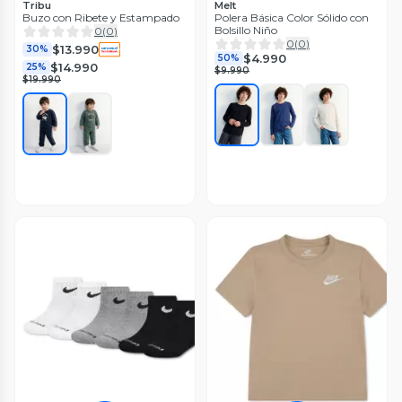
Tribu
Melt
Buzo con Ribete y Estampado
Polera Básica Color Sólido con
Bolsillo Niño
0
(
0
)
0
(
0
)
$13.990
30%
$4.990
50%
$14.990
25%
$9.990
$19.990