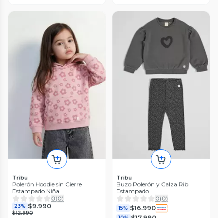
Tribu
Tribu
Polerón Hoddie sin Cierre
Buzo Polerón y Calza Rib
Estampado Niña
Estampado
0
(
0
)
0
(
0
)
$9.990
23%
$16.990
15%
$12.990
$17.990
10%