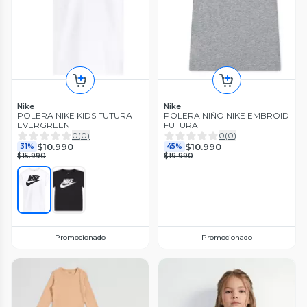
Nike
Nike
POLERA NIKE KIDS FUTURA
POLERA NIÑO NIKE EMBROID
EVERGREEN
FUTURA
0
(
0
)
0
(
0
)
$10.990
$10.990
31%
45%
$15.990
$19.990
Promocionado
Promocionado