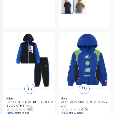
Nike
Nike
CONJUNTO NIKE KIDS COLOR
POLERÓN NIKE KIDS VICTORY
BLOCK THERMA
LAP
0
(
0
)
0
(
0
)
$39.990
$24.990
20%
37%