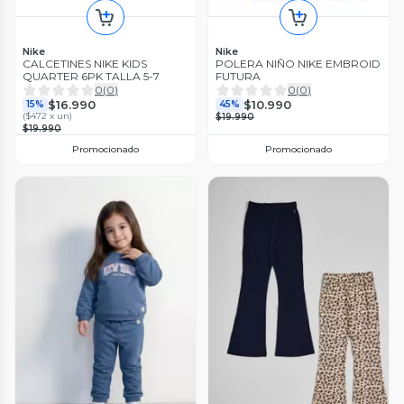
Nike
Nike
CALCETINES NIKE KIDS
POLERA NIÑO NIKE EMBROID
QUARTER 6PK TALLA 5-7
FUTURA
0
(
0
)
0
(
0
)
$16.990
$10.990
15%
45%
(
$472 x un
)
$19.990
$19.990
Promocionado
Promocionado