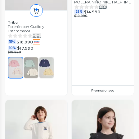
POLERA NIÑO NIKE HALFTIME
0
(
0
)
$14.990
25%
$19.990
Tribu
Polerón con Cuello y
Estampados
0
(
0
)
$16.990
15%
$17.990
10%
$19.990
Promocionado