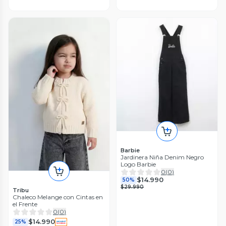
Barbie
Jardinera Niña Denim Negro
Logo Barbie
0
(
0
)
$14.990
50%
$29.990
Tribu
Chaleco Melange con Cintas en
el Frente
0
(
0
)
$14.990
25%