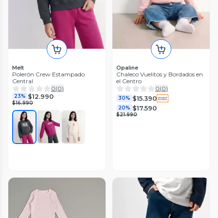
Melt
Opaline
Polerón Crew Estampado
Chaleco Vuelitos y Bordados en
Central
el Centro
0
(
0
)
0
(
0
)
$12.990
23%
$15.390
30%
$16.990
$17.590
20%
$21.990