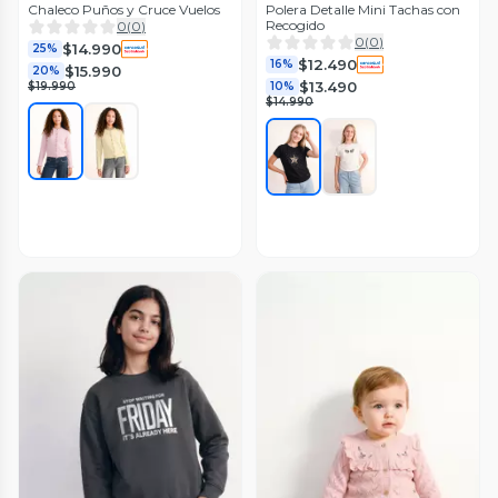
Chaleco Puños y Cruce Vuelos
Polera Detalle Mini Tachas con
Recogido
0
(
0
)
0
(
0
)
$14.990
25%
$12.490
16%
$15.990
20%
$13.490
$19.990
10%
$14.990