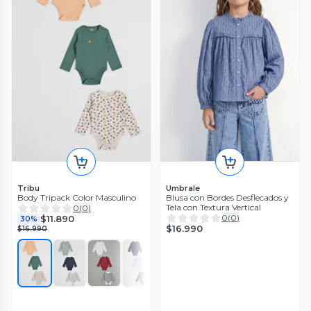
Tribu
Umbrale
Body Tripack Color Masculino
Blusa con Bordes Desflecados y
Tela con Textura Vertical
0
(
0
)
0
(
0
)
$11.890
30%
$16.990
$16.990