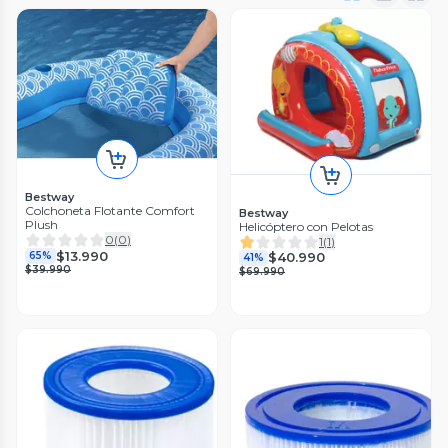
Bestway
Colchoneta Flotante Comfort
Bestway
Plush
Helicóptero con Pelotas
0
(
0
)
1
(
1
)
$13.990
65%
$40.990
41%
$39.990
$69.990