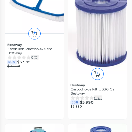
Bestway
Escobillón Plástico 47.5 cm
Bestway
0
(
0
)
$6.995
50%
$13.990
Bestway
Cartucho de Filtro 330 Gal
Bestway
0
(
0
)
$5.990
33%
$8.990