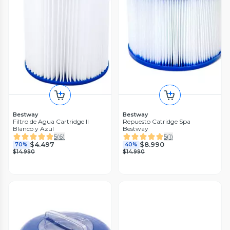
Bestway
Bestway
Filtro de Agua Cartridge II
Repuesto Catridge Spa
Blanco y Azul
Bestway
5
(
6
)
5
(
1
)
$4.497
$8.990
70%
40%
$14.990
$14.990