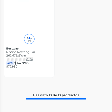
Bestway
Piscina Rectangular
262x175x51cm
0
(
0
)
$44.990
42%
$77.990
Has visto
13
de
13
productos