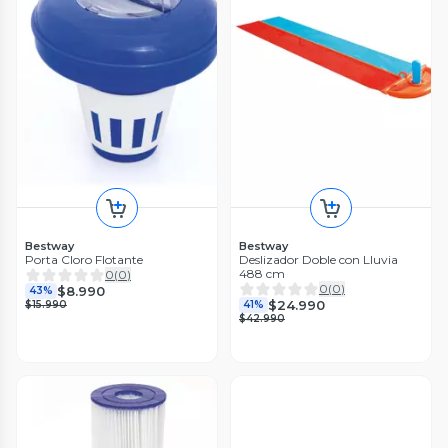
Bestway
Bestway
Porta Cloro Flotante
Deslizador Doble con Lluvia
488 cm
0
(
0
)
0
(
0
)
$8.990
43%
$24.990
$15.990
41%
$42.990