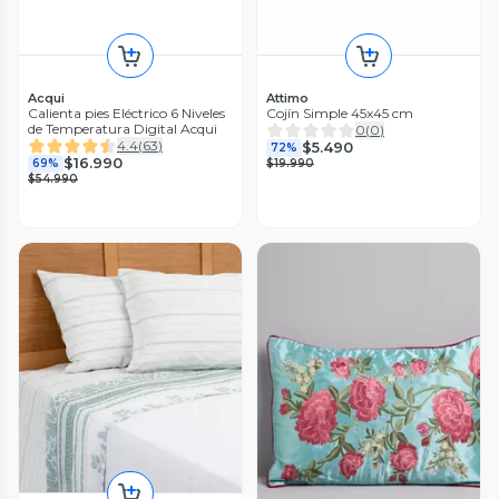
Acqui
Attimo
Calienta pies Eléctrico 6 Niveles
Cojín Simple 45x45 cm
de Temperatura Digital Acqui
0
(
0
)
4.4
(
63
)
$5.490
72%
$16.990
69%
$19.990
$54.990