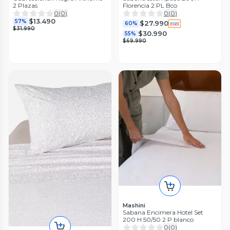
2 Plazas
Florencia 2 PL Bco
0
(
0
)
0
(
0
)
$13.490
57%
$27.990
60%
$31.990
$30.990
55%
$69.990
Mashini
Sabana Encimera Hotel Set
200 H 50/50 2 P blanco
0
(
0
)