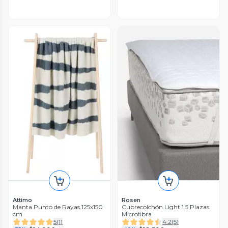
Attimo
Rosen
Manta Punto de Rayas 125x150
Cubrecolchón Light 1.5 Plazas
cm
Microfibra
5
(
1
)
4.2
(
5
)