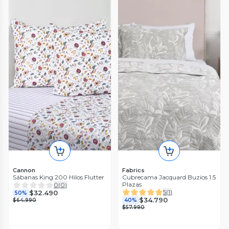
Cannon
Fabrics
Sábanas King 200 Hilos Flutter
Cubrecama Jacquard Buzios 1.5
Plazas
0
(
0
)
5
(
1
)
$32.490
50%
$34.790
$64.990
40%
$57.990