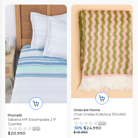
Umbrale Home
Chal Ondas Ecléctica 130x160
Plumetti
cm
Sabana MF Estampada 2 P
0
(
0
)
Cypress
$24.990
50%
0
(
0
)
$49.990
$20.990