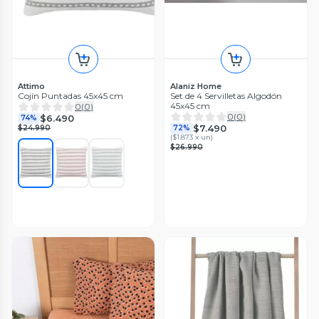
Attimo
Alaniz Home
Cojín Puntadas 45x45 cm
Set de 4 Servilletas Algodón
45x45 cm
0
(
0
)
0
(
0
)
$6.490
74%
$7.490
$24.990
72%
(
$1.873 x un
)
$26.990