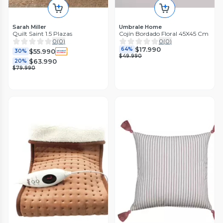
Sarah Miller
Umbrale Home
Quilt Saint 1.5 Plazas
Cojín Bordado Floral 45X45 Cm
0
(
0
)
0
(
0
)
$17.990
64%
$55.990
30%
$49.990
$63.990
20%
$79.990