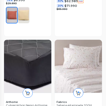
$6.990
76%
$62.989
30%
$29.990
$71.990
20%
$89.990
Arthome
Fabrics
Cubrecolchon Negro Arthome
Sabana estampada 200H