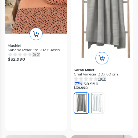
Mashini
Sabana Polar Est. 2 P Huasco
0
(
0
)
$32.990
Sarah Miller
Chal Venecia 130x160 cm
0
(
0
)
$8.990
77%
$39.990