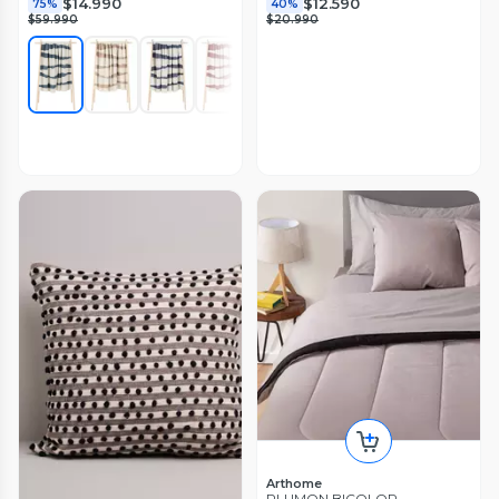
$14.990
$12.590
75%
40%
$59.990
$20.990
Arthome
PLUMON BICOLOR