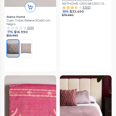
ARTHOME GRIS NEGRO 1.5
PLAZAS
3.5
(
2
)
$33.490
55%
$75.990
Alaniz Home
Cojín Tribal Relieve 50x50 cm
Negro
0
(
0
)
$16.990
71%
$59.990