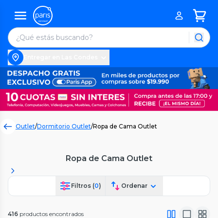
Entregar en Las Condes
Outlet
/
Dormitorio Outlet
/
Ropa de Cama Outlet
Ropa de Cama Outlet
Filtros (
0
)
Ordenar
416
productos encontrados