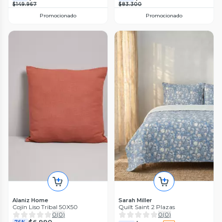
$149.967
$83.300
Promocionado
Promocionado
Alaniz Home
Sarah Miller
Cojín Liso Tribal 50X50
Quilt Saint 2 Plazas
0
(
0
)
0
(
0
)