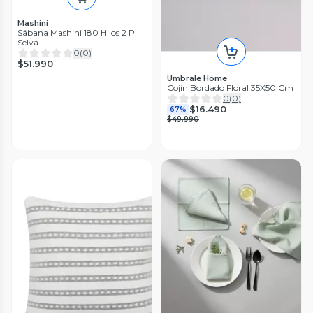
Mashini
Sábana Mashini 180 Hilos 2 P
Selva
0
(
0
)
$51.990
Umbrale Home
Cojín Bordado Floral 35X50 Cm
0
(
0
)
$16.490
67%
$49.990