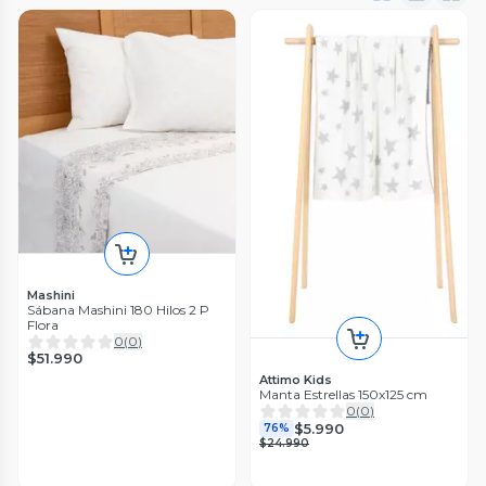
Mashini
Sábana Mashini 180 Hilos 2 P
Flora
0
(
0
)
$51.990
Attimo Kids
Manta Estrellas 150x125 cm
0
(
0
)
$5.990
76%
$24.990