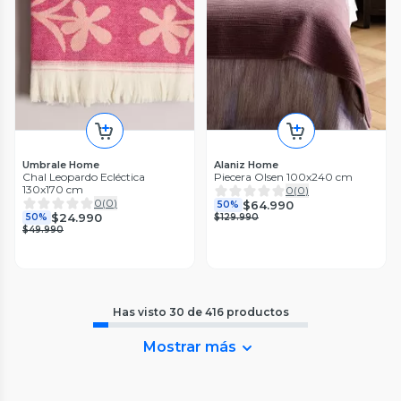
Umbrale Home
Alaniz Home
Chal Leopardo Ecléctica
Piecera Olsen 100x240 cm
130x170 cm
0
(
0
)
0
(
0
)
$64.990
50%
$24.990
50%
$129.990
$49.990
Has visto
30
de
416
productos
Mostrar más