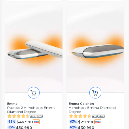
Emma
Emma Colchón
Pack de 2 Almohadas Emma
Almohada Emma Diamond
Diamond Degree
Degree
4.2
(
173
)
4.3
(
142
)
$46.990
$29.990
68%
63%
$50.990
$30.990
65%
62%