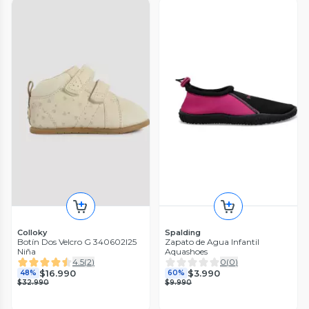
Colloky
Spalding
Botín Dos Velcro G 340602I25
Zapato de Agua Infantil
Niña
Aquashoes
4.5
(
2
)
0
(
0
)
$16.990
$3.990
48%
60%
$32.990
$9.990