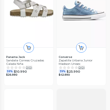
Panama Jack
Converse
Sandalia Correas Cruzadas
Zapatilla Urbana Junior
Calada Niña
Madison Unisex
0
(
0
)
0
(
0
)
$10.990
$25.990
59%
39%
$26.990
$42.990