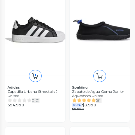
Adidas
Spalding
Zapatilla Urbana Streettalk J
Zapato de Agua Goma Junior
Unisex
Aquashoes Unisex
0
(
0
)
5
(
1
)
$54.990
$3.990
60%
$9.990