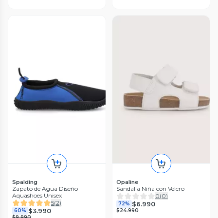
Spalding
Opaline
Zapato de Agua Diseño
Sandalia Niña con Velcro
Aquashoes Unisex
0
(
0
)
5
(
2
)
$6.990
72%
$3.990
60%
$24.990
$9.990