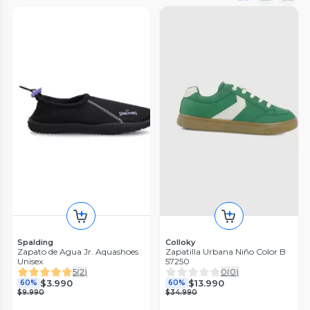
Spalding
Colloky
Zapato de Agua Jr. Aquashoes
Zapatilla Urbana Niño Color B
Unisex
57250
5
(
2
)
0
(
0
)
$3.990
$13.990
60%
60%
$9.990
$34.990