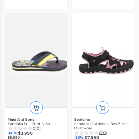
Maui And Sons
Spalding
Sandalia Full Print Niño
Sandalia Outdoor Niños Black-
Dust Rose
0
(
0
)
0
(
0
)
$3.990
60%
$7.990
$9.990
60%