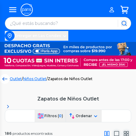
Entregar en Las Condes
Outlet
/
Niños Outlet
/
Zapatos de Niños Outlet
Zapatos de Niños Outlet
Filtros (
0
)
Ordenar
186
productos encontrados