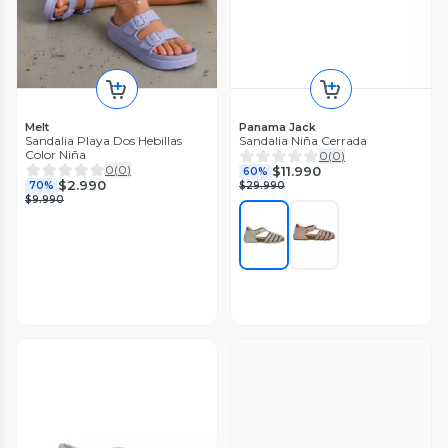
Melt
Panama Jack
Sandalia Playa Dos Hebillas
Sandalia Niña Cerrada
Color Niña
0
(
0
)
0
(
0
)
$11.990
60%
$2.990
70%
$29.990
$9.990