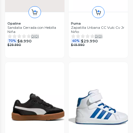
Opaline
Puma
Sandalia Cerrada con Hebilla
Zapatilla Urbana CC Vulc Cv Jr
Niña
Niño
0
(
0
)
0
(
0
)
$8.990
$29.990
70%
40%
$29.990
$49.990