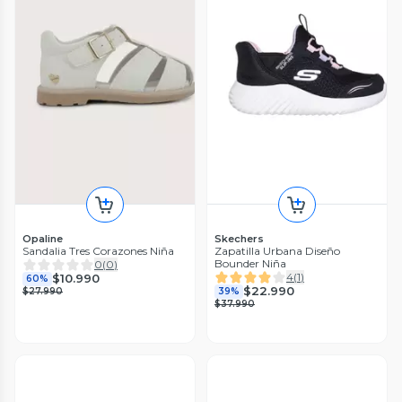
Opaline
Skechers
Sandalia Tres Corazones Niña
Zapatilla Urbana Diseño
Bounder Niña
0
(
0
)
4
(
1
)
$10.990
60%
$22.990
$27.990
39%
$37.990