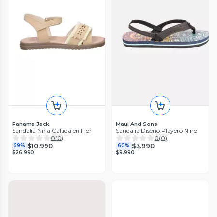
Panama Jack
Maui And Sons
Sandalia Niña Calada en Flor
Sandalia Diseño Playero Niño
0
(
0
)
0
(
0
)
$10.990
$3.990
59%
60%
$26.990
$9.990