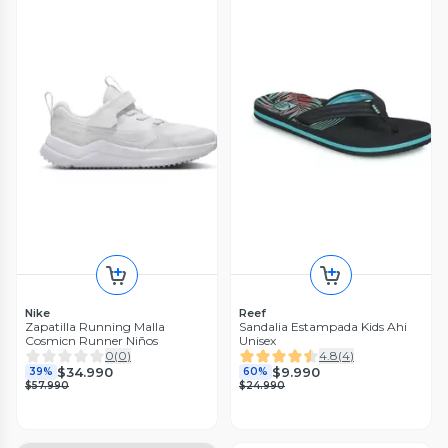
Nike
Reef
Zapatilla Running Malla
Sandalia Estampada Kids Ahi
Cosmicn Runner Niños
Unisex
0
(
0
)
4.8
(
4
)
$34.990
$9.990
39%
60%
$57.990
$24.990