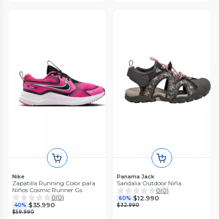
Nike
Panama Jack
Zapatilla Running Color para
Sandalia Outdoor Niña
Niños Cosmic Runner Gs
0
(
0
)
0
(
0
)
$12.990
60%
$35.990
40%
$32.990
$59.990