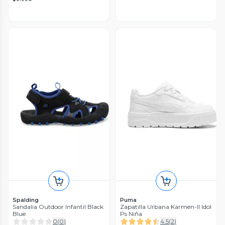
Spalding
Puma
Sandalia Outdoor Infantil Black
Zapatilla Urbana Karmen-II Idol
Blue
Ps Niña
0
(
0
)
4.5
(
2
)