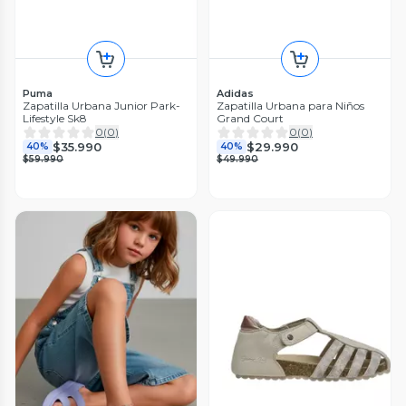
Puma
Adidas
Zapatilla Urbana Junior Park-
Zapatilla Urbana para Niños
Lifestyle Sk8
Grand Court
0
(
0
)
0
(
0
)
$35.990
$29.990
40%
40%
$59.990
$49.990