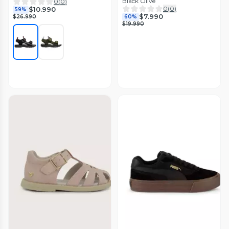
Black Olive
0
(
0
)
0
(
0
)
$10.990
59%
$7.990
$26.990
60%
$19.990