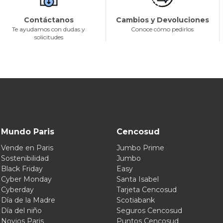
Contáctanos
Cambios y Devoluciones
Te ayudamos con dudas y
Conoce cómo pedirlos
solicitudes
Mundo Paris
Cencosud
Vende en Paris
Jumbo Prime
Sostenibilidad
Jumbo
Black Friday
Easy
Cyber Monday
Santa Isabel
Cyberday
Tarjeta Cencosud
Día de la Madre
Scotiabank
Día del niño
Seguros Cencosud
Novios Paris
Puntos Cencosud