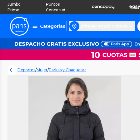
Jumbo
Puntos
Prime
Cencosud
Categorías
Entregar en Las Condes
Deportes
/
Mujer
/
Parkas y Chaquetas