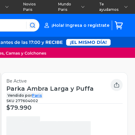
Novios
Mundo
Te
Paris
Paris
ayudamos
¡Hola! Ingresa o regístrate
Be Active
Parka Ambra Larga y Puffa
Vendido por
Paris
SKU
277604002
$79.990