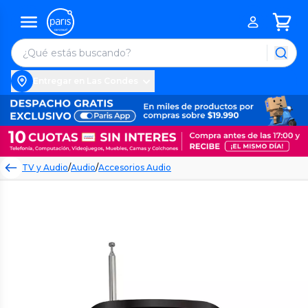
Entregar en Las Condes
TV y Audio
/
Audio
/
Accesorios Audio