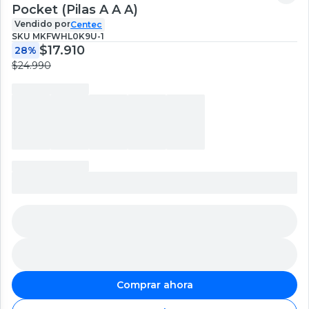
Pocket (Pilas A A A)
Vendido por
Centec
SKU
MKFWHL0K9U-1
$17.910
28%
$24.990
Comprar ahora