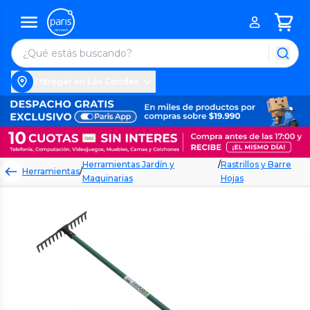
Entregar en Las Condes
Herramientas Jardín y
/
Rastrillos y Barre
Herramientas
/
Maquinarias
Hojas