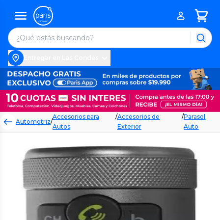
Entregar en Las Condes
Accesorios para
/
Accesorios de
/
Parasol
Automotriz
/
Autos
Exterior
Auto