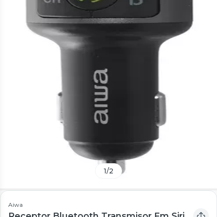
1
/
2
Aiwa
Receptor Bluetooth Transmisor Fm Siri