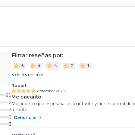
Filtrar reseñas por:
5
4
3
2
1
3 de 43 reseñas
Robert
September 2025
90
Me encanto
5
Mejor de lo que esperaba, es bluetooth y tiene control de 
1
remoto
2
Denunciar
3