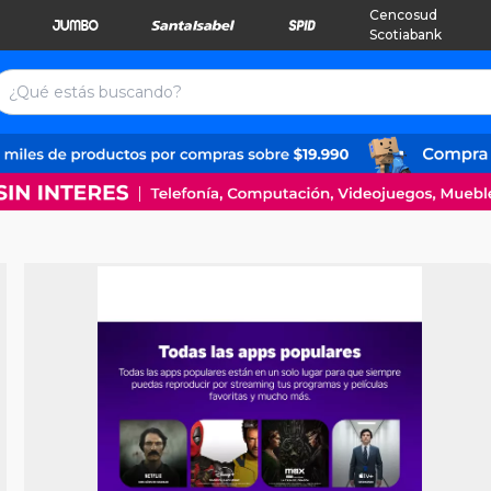
Cencosud
Scotiabank