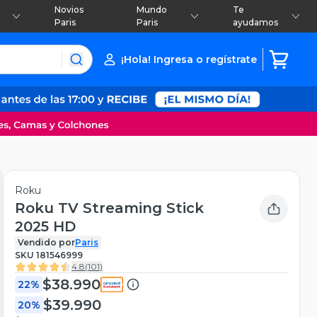
Novios
Mundo
Te
Paris
Paris
ayudamos
¡Hola! Ingresa o regístrate
Roku
Roku TV Streaming Stick
2025 HD
Vendido por
Paris
SKU
181546999
4.8
(
101
)
$38.990
22%
$39.990
20%