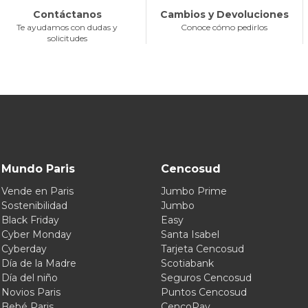
Contáctanos
Cambios y Devoluciones
Te ayudamos con dudas y
Conoce cómo pedirlos
solicitudes
Mundo Paris
Cencosud
Vende en Paris
Jumbo Prime
Sostenibilidad
Jumbo
Black Friday
Easy
Cyber Monday
Santa Isabel
Cyberday
Tarjeta Cencosud
Día de la Madre
Scotiabank
Día del niño
Seguros Cencosud
Novios Paris
Puntos Cencosud
Bebé Paris
CencoPay