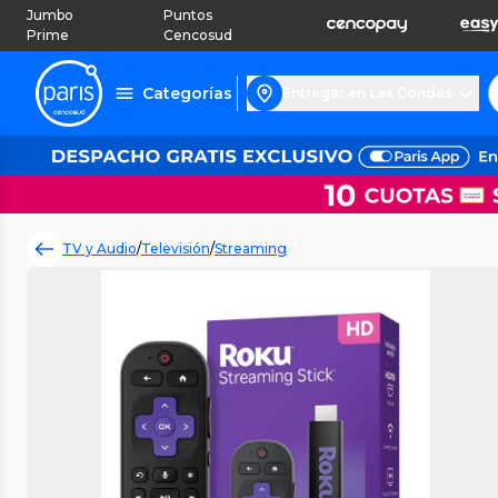
Jumbo
Puntos
Prime
Cencosud
Categorías
Entregar en Las Condes
TV y Audio
/
Televisión
/
Streaming