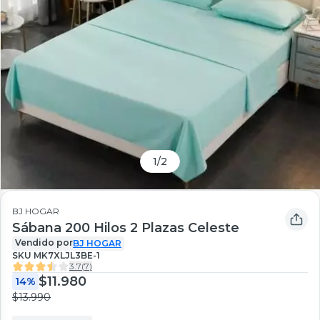
1
/
2
BJ HOGAR
Sábana 200 Hilos 2 Plazas Celeste
Vendido por
BJ HOGAR
SKU
MK7XLJL3BE-1
3.7
(
7
)
$11.980
14%
$13.990