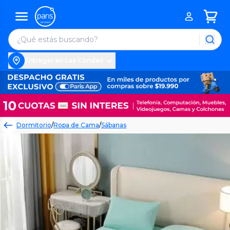
Entregar en Las Condes
Dormitorio
/
Ropa de Cama
/
Sábanas