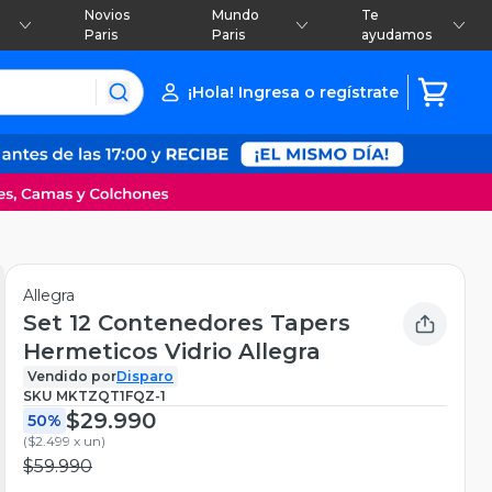
Novios
Mundo
Te
Paris
Paris
ayudamos
¡Hola! Ingresa o regístrate
Allegra
Set 12 Contenedores Tapers
Hermeticos Vidrio Allegra
Vendido por
Disparo
SKU
MKTZQT1FQZ-1
$29.990
50%
(
$2.499 x un
)
$59.990