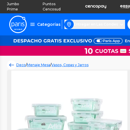
Jumbo
Puntos
Prime
Cencosud
Categorías
Entregar en Las Condes
Deco
/
Menaje Mesa
/
Vasos, Copas y Jarros