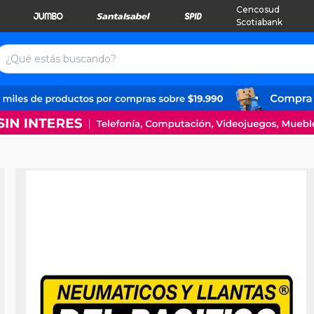
Cencosud
Scotiabank