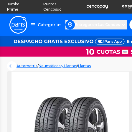
Jumbo
Puntos
Prime
Cencosud
Categorías
Entregar en Las Condes
Automotriz
/
Neumáticos y Llantas
/
Llantas