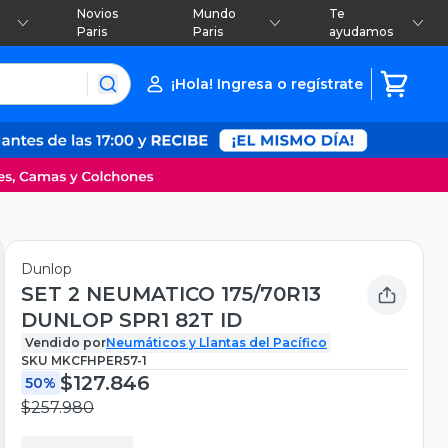
Novios
Mundo
Te
Paris
Paris
ayudamos
¡Hola! Ingresa o regístrate
Dunlop
SET 2 NEUMATICO 175/70R13
DUNLOP SPR1 82T ID
Vendido por
Neumáticos y Llantas del Pacífico
SKU
MKCFHPER57-1
$127.846
50%
$257.980