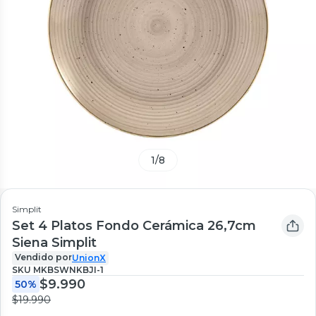
1
/
8
Simplit
Set 4 Platos Fondo Cerámica 26,7cm
Siena Simplit
Vendido por
UnionX
SKU
MKBSWNKBJI-1
$9.990
50%
$19.990