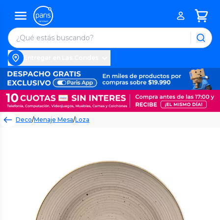
Entregar en Las Condes
Deco
/
Menaje Mesa
/
Loza