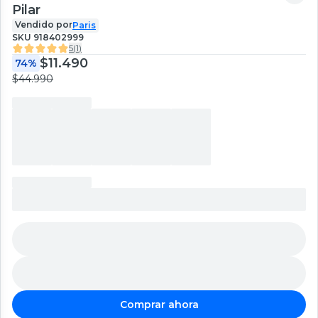
Pilar
Vendido por
Paris
SKU
918402999
5
(
1
)
$11.490
74%
$44.990
Comprar ahora