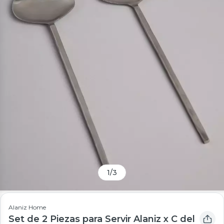
1
/
3
Alaniz Home
Set de 2 Piezas para Servir Alaniz x C del