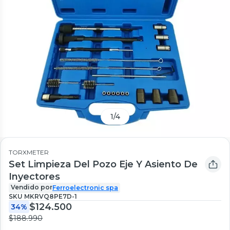
1
/
4
TORXMETER
Set Limpieza Del Pozo Eje Y Asiento De
Inyectores
Vendido por
Ferroelectronic spa
SKU
MKRVQ8PE7D-1
$124.500
34%
$188.990