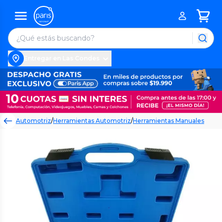
Entregar en Las Condes
Automotriz
/
Herramientas Automotriz
/
Herramientas Manuales