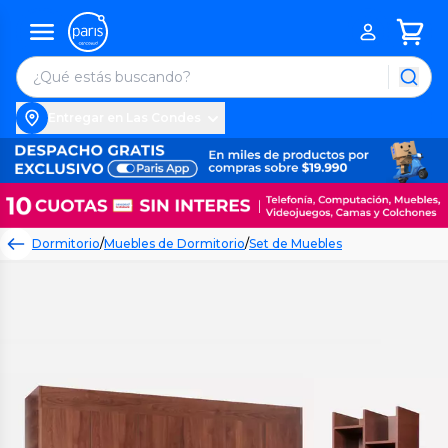
Entregar en Las Condes
Dormitorio
/
Muebles de Dormitorio
/
Set de Muebles