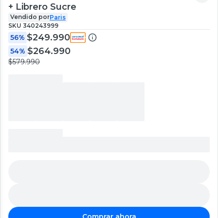
+ Librero Sucre
Vendido por
Paris
SKU
340243999
$249.990
56%
$264.990
54%
$579.990
Comprar ahora