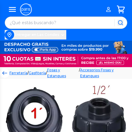
Entregar en Las Condes
Fosas y
/
Accesorios Fosas y
Ferretería
/
Gasfitería
/
Estanques
Estanques