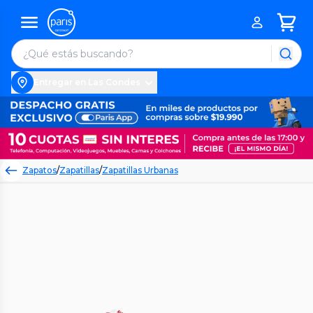
Entregar en Las Condes
Zapatos
/
Zapatillas
/
Zapatillas Urbanas