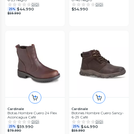
0
(
0
)
0
(
0
)
$54.990
$44.990
25%
$59.990
Cardinale
Cardinale
Botas Hombre Cuero 24 Flex
Botines Hombre Cuero Sancy-
Aconcagua Café
6-29 Café
0
(
0
)
0
(
0
)
$59.990
$44.990
25%
25%
$79.990
$59.990