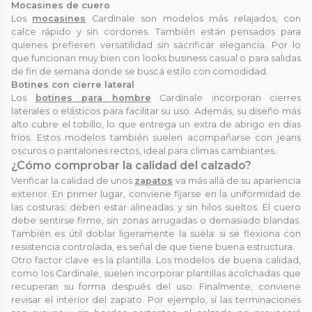
Mocasines de cuero
Los
mocasines
Cardinale son modelos más relajados, con
calce rápido y sin cordones. También están pensados para
quienes prefieren versatilidad sin sacrificar elegancia. Por lo
que funcionan muy bien con looks business casual o para salidas
de fin de semana donde se busca estilo con comodidad.
Botines con cierre lateral
Los
botines para hombre
Cardinale incorporan cierres
laterales o elásticos para facilitar su uso. Además, su diseño más
alto cubre el tobillo, lo que entrega un extra de abrigo en días
fríos. Estos modelos también suelen acompañarse con jeans
oscuros o pantalones rectos, ideal para climas cambiantes.
¿Cómo comprobar la calidad del calzado?
Verificar la calidad de unos
zapatos
va más allá de su apariencia
exterior. En primer lugar, conviene fijarse en la uniformidad de
las costuras: deben estar alineadas y sin hilos sueltos. El cuero
debe sentirse firme, sin zonas arrugadas o demasiado blandas.
También es útil doblar ligeramente la suela: si se flexiona con
resistencia controlada, es señal de que tiene buena estructura.
Otro factor clave es la plantilla. Los modelos de buena calidad,
como los Cardinale, suelen incorporar plantillas acolchadas que
recuperan su forma después del uso. Finalmente, conviene
revisar el interior del zapato. Por ejemplo, si las terminaciones