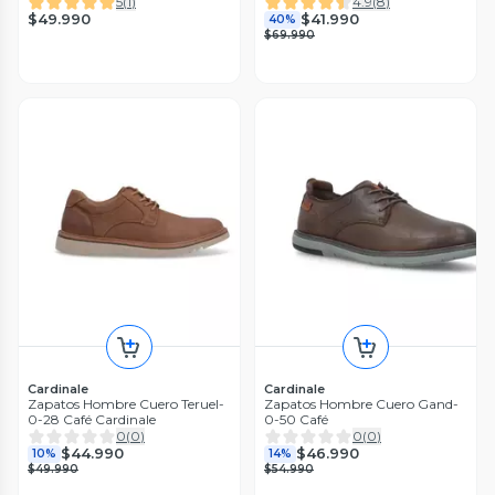
5
(
1
)
4.9
(
8
)
$49.990
$41.990
40%
$69.990
Cardinale
Cardinale
Zapatos Hombre Cuero Teruel-
Zapatos Hombre Cuero Gand-
0-28 Café Cardinale
0-50 Café
0
(
0
)
0
(
0
)
$44.990
$46.990
10%
14%
$49.990
$54.990