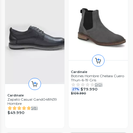
Cardinale
Botines Hombre Chelsea Cuero
Thun-6-19 Gris
0
(
0
)
$79.990
27%
$109.990
Cardinale
Zapato Casual Gand048N39
Hombre
5
(
8
)
$49.990