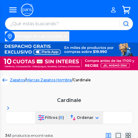
Entregar en Las Condes
Zapatos
/
Marcas Zapatos Hombre
/
Cardinale
Cardinale
Filtros (
0
)
Ordenar
341
productos encontrados