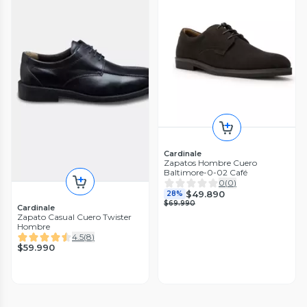
Cardinale
Zapatos Hombre Cuero
Baltimore-0-02 Café
0
(
0
)
$49.890
28%
$69.990
Cardinale
Zapato Casual Cuero Twister
Hombre
4.5
(
8
)
$59.990