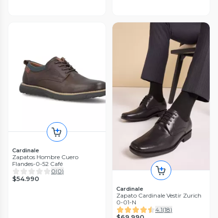
Cardinale
Zapatos Hombre Cuero
Flandes-0-52 Café
0
(
0
)
$54.990
Cardinale
Zapato Cardinale Vestir Zurich
0-01-N
4.1
(
18
)
$69.990